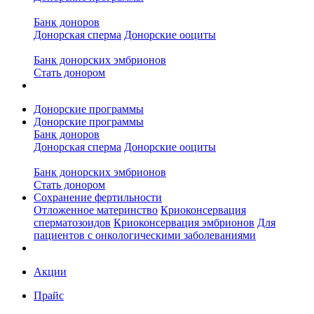
Банк доноров
Донорская сперма
Донорские ооциты
Банк донорских эмбрионов
Стать донором
Донорские программы
Донорские программы
Банк доноров
Донорская сперма
Донорские ооциты
Банк донорских эмбрионов
Стать донором
Сохранение фертильности
Отложенное материнство
Криоконсервация
сперматозоидов
Криоконсервация эмбрионов
Для
пациентов с онкологическими заболеваниями
Акции
Прайс