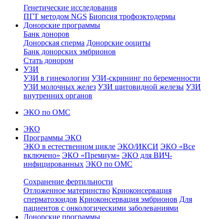
Генетические исследования
ПГТ методом NGS
Биопсия трофоэктодермы
Донорские программы
Банк доноров
Донорская сперма
Донорские ооциты
Банк донорских эмбрионов
Стать донором
УЗИ
УЗИ в гинекологии
УЗИ-скрининг по беременности
УЗИ молочных желез
УЗИ щитовидной железы
УЗИ
внутренних органов
ЭКО по ОМС
ЭКО
Программы ЭКО
ЭКО в естественном цикле
ЭКО/ИКСИ
ЭКО «Все
включено»
ЭКО «Премиум»
ЭКО для ВИЧ-
инфицированных
ЭКО по ОМС
Сохранение фертильности
Отложенное материнство
Криоконсервация
сперматозоидов
Криоконсервация эмбрионов
Для
пациентов с онкологическими заболеваниями
Донорские программы