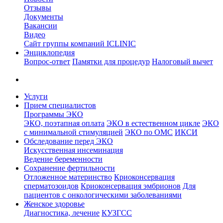
Отзывы
Документы
Вакансии
Видео
Сайт группы компаний ICLINIC
Энциклопедия
Вопрос-ответ
Памятки для процедур
Налоговый вычет
Услуги
Прием специалистов
Программы ЭКО
ЭКО, поэтапная оплата
ЭКО в естественном цикле
ЭКО
с минимальной стимуляцией
ЭКО по ОМС
ИКСИ
Обследование перед ЭКО
Искусственная инсеминация
Ведение беременности
Сохранение фертильности
Отложенное материнство
Криоконсервация
сперматозоидов
Криоконсервация эмбрионов
Для
пациентов с онкологическими заболеваниями
Женское здоровье
Диагностика, лечение
КУЗГСС