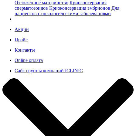
Отложенное материнство
Криоконсервация
сперматозоидов
Криоконсервация эмбрионов
Для
пациентов с онкологическими заболеваниями
Акции
Прайс
Контакты
Online оплата
Сайт группы компаний ICLINIC