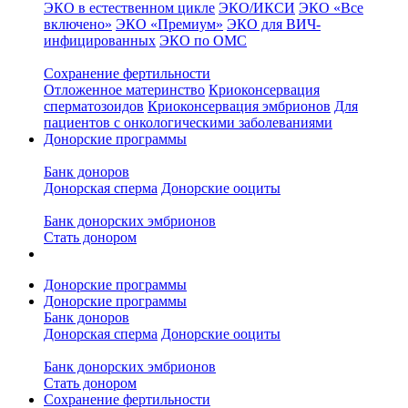
ЭКО в естественном цикле
ЭКО/ИКСИ
ЭКО «Все
включено»
ЭКО «Премиум»
ЭКО для ВИЧ-
инфицированных
ЭКО по ОМС
Сохранение фертильности
Отложенное материнство
Криоконсервация
сперматозоидов
Криоконсервация эмбрионов
Для
пациентов с онкологическими заболеваниями
Донорские программы
Банк доноров
Донорская сперма
Донорские ооциты
Банк донорских эмбрионов
Стать донором
Донорские программы
Донорские программы
Банк доноров
Донорская сперма
Донорские ооциты
Банк донорских эмбрионов
Стать донором
Сохранение фертильности