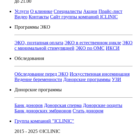
до 21.00
Услуги
О клинике
Специалисты
Акции
Прайс-лист
Видео
Контакты
Сайт группы компаний ICLINIC
Программы ЭКО
ЭКО, поэтапная оплата
ЭКО в естественном цикле
ЭКО
с минимальной стимуляцией
ЭКО по ОМС
ИКСИ
Обследования
Обследование перед ЭКО
Искусственная инсеминация
Ведение беременности
Донорские программы
УЗИ
Донорские программы
Банк доноров
Донорская сперма
Донорские ооциты
Банк донорских эмбрионов
Стать донором
Группа компаний "ICLINIC"
2015 - 2025 ©ICLINIC