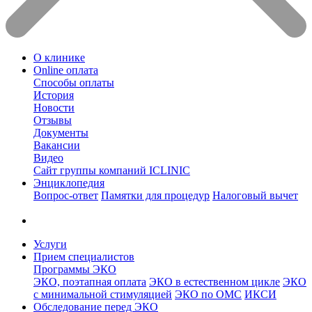
О клинике
Online оплата
Способы оплаты
История
Новости
Отзывы
Документы
Вакансии
Видео
Сайт группы компаний ICLINIC
Энциклопедия
Вопрос-ответ
Памятки для процедур
Налоговый вычет
Услуги
Прием специалистов
Программы ЭКО
ЭКО, поэтапная оплата
ЭКО в естественном цикле
ЭКО
с минимальной стимуляцией
ЭКО по ОМС
ИКСИ
Обследование перед ЭКО