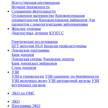
Искусственная инсеминация
Ведение беременности
Сохранение фертильности
Отложенное материнство
Криоконсервация
сперматозоидов
Криоконсервация эмбрионов
Для
пациентов с онкологическими заболеваниями
Женское здоровье
Диагностика, лечение
КУЗГСС
Генетические исследования
ПГТ методом NGS
Биопсия трофоэктодермы
Донорские программы
Банк доноров
Донорская сперма
Донорские ооциты
Банк донорских эмбрионов
Стать донором
УЗИ
УЗИ в гинекологии
УЗИ-скрининг по беременности
УЗИ молочных желез
УЗИ щитовидной железы
УЗИ
внутренних органов
ЭКО по ОМС
ЭКО
Программы ЭКО