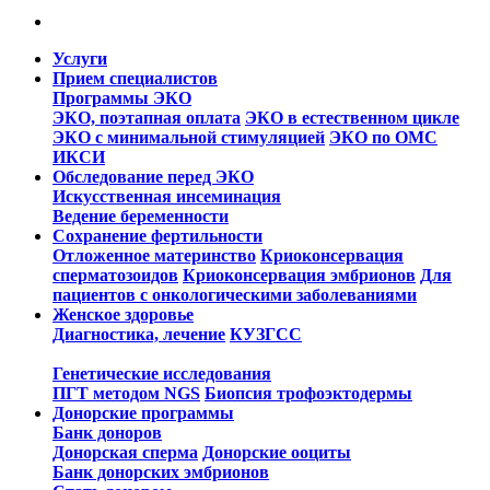
Услуги
Прием специалистов
Программы ЭКО
ЭКО, поэтапная оплата
ЭКО в естественном цикле
ЭКО с минимальной стимуляцией
ЭКО по ОМС
ИКСИ
Обследование перед ЭКО
Искусственная инсеминация
Ведение беременности
Сохранение фертильности
Отложенное материнство
Криоконсервация
сперматозоидов
Криоконсервация эмбрионов
Для
пациентов с онкологическими заболеваниями
Женское здоровье
Диагностика, лечение
КУЗГСС
Генетические исследования
ПГТ методом NGS
Биопсия трофоэктодермы
Донорские программы
Банк доноров
Донорская сперма
Донорские ооциты
Банк донорских эмбрионов