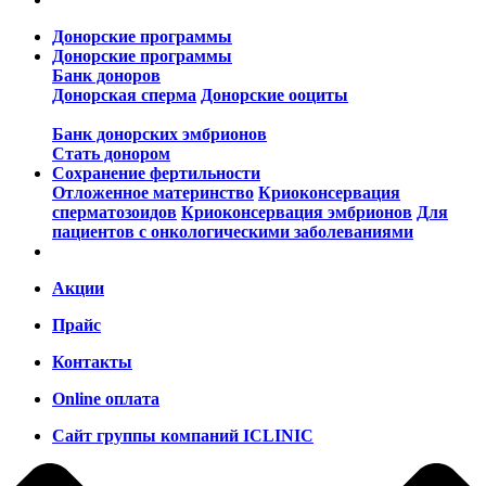
Донорские программы
Донорские программы
Банк доноров
Донорская сперма
Донорские ооциты
Банк донорских эмбрионов
Стать донором
Сохранение фертильности
Отложенное материнство
Криоконсервация
сперматозоидов
Криоконсервация эмбрионов
Для
пациентов с онкологическими заболеваниями
Акции
Прайс
Контакты
Online оплата
Сайт группы компаний ICLINIC