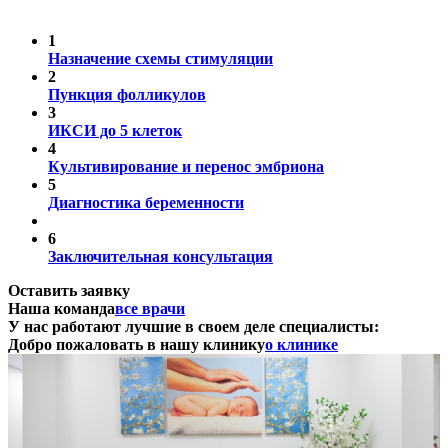
1
Назначение схемы стимуляции
2
Пункция фолликулов
3
ИКСИ до 5 клеток
4
Культивирование и перенос эмбриона
5
Диагностика беременности
6
Заключительная консультация
Оставить заявку
Наша команда
все врачи
У нас работают лучшие в своем деле специалисты:
Добро пожаловать в нашу клинику
о клинике