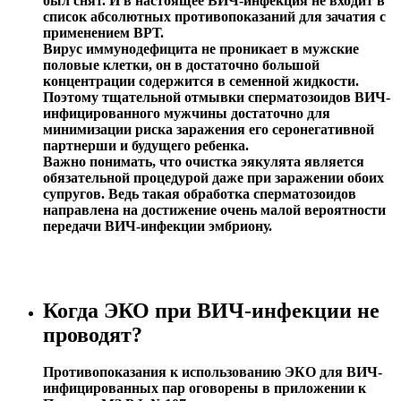
был снят. И в настоящее ВИЧ-инфекция не входит в
список абсолютных противопоказаний для зачатия с
применением ВРТ.
Вирус иммунодефицита не проникает в мужские
половые клетки, он в достаточно большой
концентрации содержится в семенной жидкости.
Поэтому тщательной отмывки сперматозоидов ВИЧ-
инфицированного мужчины достаточно для
минимизации риска заражения его серонегативной
партнерши и будущего ребенка.
Важно понимать, что очистка эякулята является
обязательной процедурой даже при заражении обоих
супругов. Ведь такая обработка сперматозоидов
направлена на достижение очень малой вероятности
передачи ВИЧ-инфекции эмбриону.
Когда ЭКО при ВИЧ-инфекции не
проводят?
Противопоказания к использованию ЭКО для ВИЧ-
инфицированных пар оговорены в приложении к