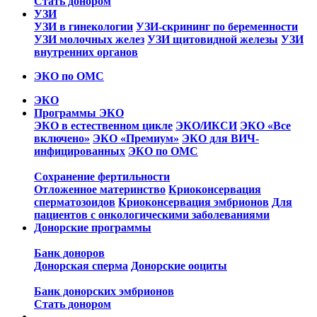
Стать донором
УЗИ
УЗИ в гинекологии
УЗИ-скрининг по беременности
УЗИ молочных желез
УЗИ щитовидной железы
УЗИ
внутренних органов
ЭКО по ОМС
ЭКО
Программы ЭКО
ЭКО в естественном цикле
ЭКО/ИКСИ
ЭКО «Все
включено»
ЭКО «Премиум»
ЭКО для ВИЧ-
инфицированных
ЭКО по ОМС
Сохранение фертильности
Отложенное материнство
Криоконсервация
сперматозоидов
Криоконсервация эмбрионов
Для
пациентов с онкологическими заболеваниями
Донорские программы
Банк доноров
Донорская сперма
Донорские ооциты
Банк донорских эмбрионов
Стать донором