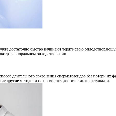
уляте достаточно быстро начинают терять свою оплодотворяющу
в экстракорпоральном оплодотворении.
особ длительного сохранения сперматозоидов без потери их ф
е другие методики не позволяют достичь такого результата.