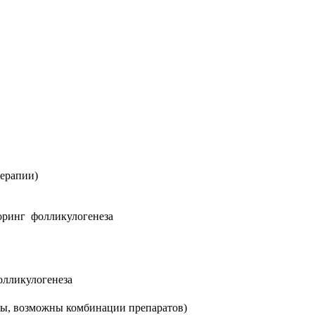
терапии)
оринг фолликулогенеза
олликулогенеза
ты, возможны комбинации препаратов)