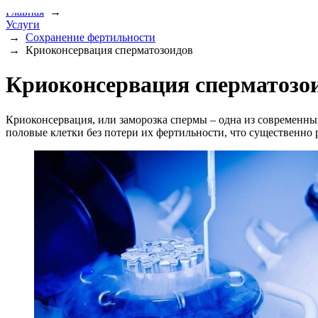
Главная
→
Услуги
→
Сохранение фертильности
→
Криоконсервация сперматозоидов
Криоконсервация сперматозо
Криоконсервация, или заморозка спермы – одна из современн
половые клетки без потери их фертильности, что существенно