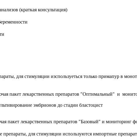
нализов (краткая консультация)
беременности
ти
араты, для стимуляции изспользуеться только примапур в моно
лючая пакет лекарственных препаратов "Оптимальный" и монит
 культивирование эмбрионов до стадии бластоцист
ая пакет лекарственных препаратов "Базовый" и мониторинг ф
 препараты, для стимуляции используются импортные препара