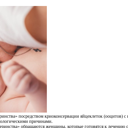
инства» посредством криоконсервации яйцеклеток (ооцитов) с к
иологическими причинами.
теринства» обращаются женщины, которые готовятся к лечению 