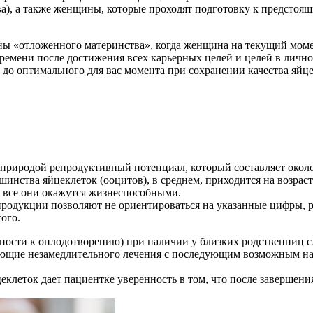
ва), а также женщины, которые проходят подготовку к предсто
ы «отложенного материнства», когда женщина на текущий момент
времени после достижения всех карьерных целей и целей в личн
 до оптимального для вас момента при сохранении качества яйц
риродой репродуктивный потенциал, который составляет около 
инства яйцеклеток (ооцитов), в среднем, приходится на возраст
то все они окажутся жизнеспособными.
родукции позволяют не ориентироваться на указанные цифры, р
того.
бности к оплодотворению) при наличии у близких родственниц с
ебующие незамедлительного лечения с последующим возможным 
еклеток дает пациентке уверенность в том, что после завершен