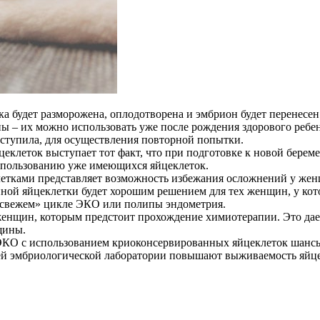
 будет разморожена, оплодотворена и эмбрион будет перенесен 
ы – их можно использовать уже после рождения здорового ребе
аступила, для осуществления повторной попытки.
леток выступает тот факт, что при подготовке к новой береме
 использованию уже имеющихся яйцеклеток.
летками представляет возможность избежания осложнений у ж
ой яйцеклетки будет хорошим решением для тех женщин, у кото
 «свежем» цикле ЭКО или полипы эндометрия.
енщин, которым предстоит прохождение химиотерапии. Это дае
щины.
 ЭКО с использованием криоконсервированных яйцеклеток шанс
й эмбриологической лаборатории повышают выживаемость яйцекл