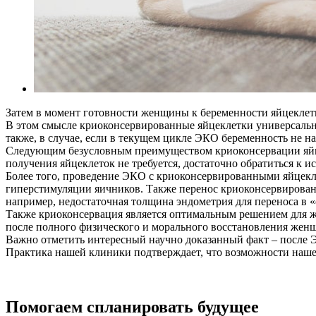
Затем в момент готовности женщины к беременности яйцеклетка
В этом смысле криоконсервированные яйцеклетки универсальн
также, в случае, если в текущем цикле ЭКО беременность не н
Следующим безусловным преимуществом криоконсервации яйцек
получения яйцеклеток не требуется, достаточно обратиться к
Более того, проведение ЭКО с криоконсервированными яйцек
гиперстимуляции яичников. Также перенос криоконсервированн
например, недостаточная толщина эндометрия для переноса в
Также криоконсервация является оптимальным решением для ж
после полного физического и морального восстановления жен
Важно отметить интересный научно доказанный факт – после
Практика нашей клиники подтверждает, что возможности наше
Помогаем спланировать будущее