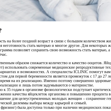
?
 на более поздний возраст в связи с большим количеством жиз
ая неготовность стать матерью и многое другое. Для некоторых
рамма позволяет сохранить свою возможность стать матерью, а 
час.
ственным образом снижается количество и качество ооцитов. Яй
лет) использовать современные медицинские репродуктивные те
вариантах и возможностях. А специалисты ICLINIC помогут вам 
стом для первой беременности является промежуток с 17 до 27 л
т время на их реализацию. Именно поэтому совершенно здоровы
еализации и лишь потом задумываются о материнстве.
о к 35 годам в организме физиологически подступает критичес
нижении качества яйцеклеток организма и повышению процента 
ешение для целеустремленных молодых женщин – сохранение ген
ической дилеммы выбора между карьерой и семьей.
фризинг) была доступна только при наличии медицинских показ