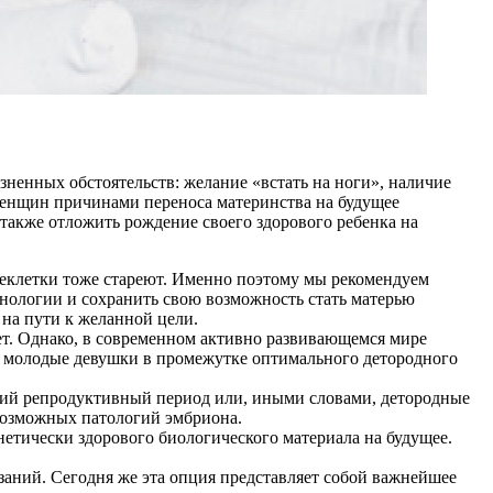
ненных обстоятельств: желание «встать на ноги», наличие
 женщин причинами переноса материнства на будущее
также отложить рождение своего здорового ребенка на
цеклетки тоже стареют. Именно поэтому мы рекомендуем
хнологии и сохранить свою возможность стать матерью
на пути к желанной цели.
ет. Однако, в современном активно развивающемся мире
е молодые девушки в промежутке оптимального детородного
кий репродуктивный период или, иными словами, детородные
возможных патологий эмбриона.
етически здорового биологического материала на будущее.
аний. Сегодня же эта опция представляет собой важнейшее