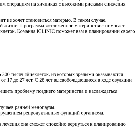
ящим операциям на яичниках с высокими рисками снижения
 не хочет становиться матерью. В таком случае,
ой жизни. Программа «отложенное материнство» помогает
еклеток. Команда ICLINIC поможет вам в планировании своего
300 тысяч яйцеклеток, из которых зрелыми оказываются
 от 17 до 27 лет. С 28 лет высвобождающиеся в ходе овуляции
ешить проблему позднего материнства и наслаждаться
лучаев ранней менопаузы.
нарушением репродуктивных функций организма.
ия лечения она сможет спокойно вернуться к планированию