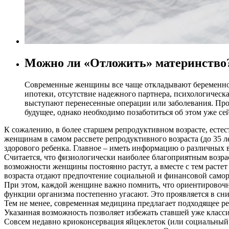
Можно ли «Отложить» материнство
Современные женщины все чаще откладывают беременность
ипотеки, отсутствие надежного партнера, психологическ
выступают перенесенные операции или заболевания. Прог
будущее, однако необходимо позаботиться об этом уже сей
К сожалению, в более старшем репродуктивном возрасте, есте
женщинам в самом рассвете репродуктивного возраста (до 35 
здорового ребенка. Главное – иметь информацию о различных 
Считается, что физиологически наиболее благоприятным возра
возможности женщины постоянно растут, а вместе с тем расте
возраста отдают предпочтение социальной и финансовой самор
При этом, каждой женщине важно помнить, что ориентировочн
функции организма постепенно угасают. Это проявляется в с
Тем не менее, современная медицина предлагает подходящее р
Указанная возможность позволяет избежать ставшей уже класс
Совсем недавно криоконсервация яйцеклеток (или социальный 