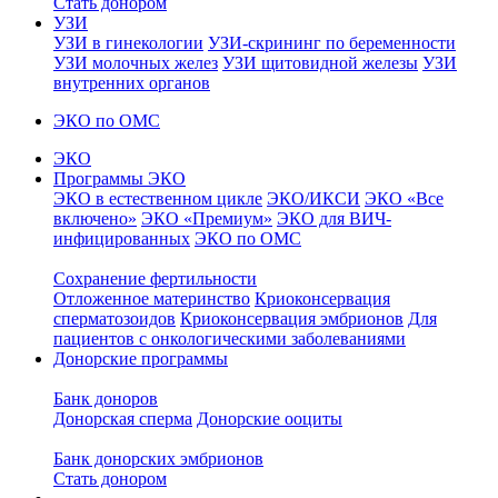
Стать донором
УЗИ
УЗИ в гинекологии
УЗИ-скрининг по беременности
УЗИ молочных желез
УЗИ щитовидной железы
УЗИ
внутренних органов
ЭКО по ОМС
ЭКО
Программы ЭКО
ЭКО в естественном цикле
ЭКО/ИКСИ
ЭКО «Все
включено»
ЭКО «Премиум»
ЭКО для ВИЧ-
инфицированных
ЭКО по ОМС
Сохранение фертильности
Отложенное материнство
Криоконсервация
сперматозоидов
Криоконсервация эмбрионов
Для
пациентов с онкологическими заболеваниями
Донорские программы
Банк доноров
Донорская сперма
Донорские ооциты
Банк донорских эмбрионов
Стать донором