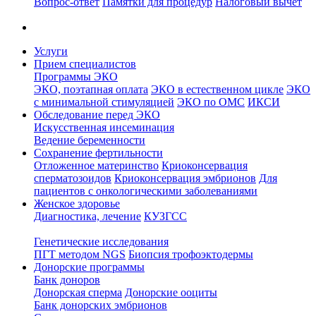
Вопрос-ответ
Памятки для процедур
Налоговый вычет
Услуги
Прием специалистов
Программы ЭКО
ЭКО, поэтапная оплата
ЭКО в естественном цикле
ЭКО
с минимальной стимуляцией
ЭКО по ОМС
ИКСИ
Обследование перед ЭКО
Искусственная инсеминация
Ведение беременности
Сохранение фертильности
Отложенное материнство
Криоконсервация
сперматозоидов
Криоконсервация эмбрионов
Для
пациентов с онкологическими заболеваниями
Женское здоровье
Диагностика, лечение
КУЗГСС
Генетические исследования
ПГТ методом NGS
Биопсия трофоэктодермы
Донорские программы
Банк доноров
Донорская сперма
Донорские ооциты
Банк донорских эмбрионов