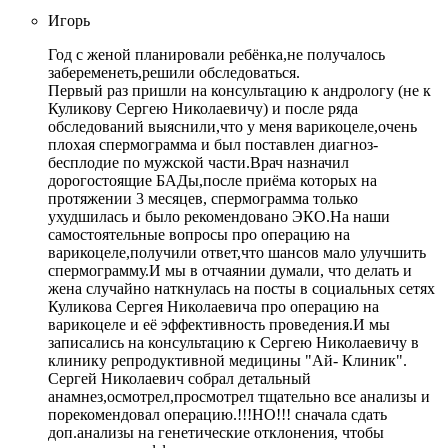
Игорь
Год с женой планировали ребёнка,не получалось
забеременеть,решили обследоваться.
Первый раз пришли на консультацию к андрологу (не к
Куликову Сергею Николаевичу) и после ряда
обследований выяснили,что у меня варикоцеле,очень
плохая спермограмма и был поставлен диагноз-
бесплодие по мужской части.Врач назначил
дорогостоящие БАДы,после приёма которых на
протяжении 3 месяцев, спермограмма только
ухудшилась и было рекомендовано ЭКО.На наши
самостоятельные вопросы про операцию на
варикоцеле,получили ответ,что шансов мало улучшить
спермограмму.И мы в отчаянии думали, что делать и
жена случайно наткнулась на посты в социальных сетях
Куликова Сергея Николаевича про операцию на
варикоцеле и её эффективность проведения.И мы
записались на консультацию к Сергею Николаевичу в
клинику репродуктивной медицины "Ай- Клиник".
Сергей Николаевич собрал детальный
анамнез,осмотрел,просмотрел тщательно все анализы и
порекомендовал операцию.!!!НО!!! сначала сдать
доп.анализы на генетические отклонения, чтобы