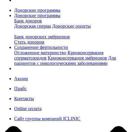
Донорские программы
Донорские программы
Банк доноров
Донорская сперма
Донорские ооциты
Банк донорских эмбрионов
Стать донором
Сохранение фертильности
Отложенное материнство
Криоконсервация
сперматозоидов
Криоконсервация эмбрионов
Для
пациентов с онкологическими заболеваниями
Акции
Прайс
Контакты
Online оплата
Сайт группы компаний ICLINIC