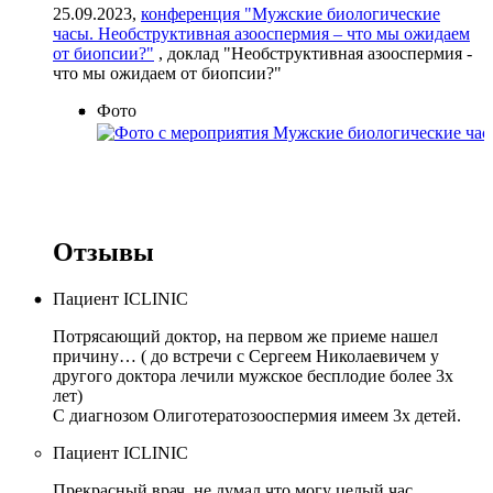
25.09.2023,
конференция "Мужские биологические
часы. Необструктивная азооспермия – что мы ожидаем
от биопсии?"
, доклад "Необструктивная азооспермия -
что мы ожидаем от биопсии?"
Фото
Отзывы
Пациент ICLINIC
Потрясающий доктор, на первом же приеме нашел
причину… ( до встречи с Сергеем Николаевичем у
другого доктора лечили мужское бесплодие более 3х
лет)
С диагнозом Олиготератозооспермия имеем 3х детей.
Пациент ICLINIC
Прекрасный врач, не думал что могу целый час