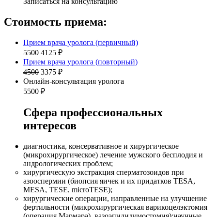
Записаться на консультацию
Стоимость приема:
Прием врача уролога (первичный)
5500
4125 ₽
Прием врача уролога (повторный)
4500
3375 ₽
Онлайн-консультация уролога
5500 ₽
Сфера профессиональных
интересов
диагностика, консервативное и хирургическое
(микрохирургическое) лечение мужского бесплодия и
андрологических проблем;
хирургическую экстракция сперматозоидов при
азооспермии (биопсия яичек и их придатков TESA,
MESA, TESE, microTESE);
хирургические операции, направленные на улучшение
фертильности (микрохирургическая варикоцелэктомия
(операция Мармара), вазоэпидидимостомия);научные