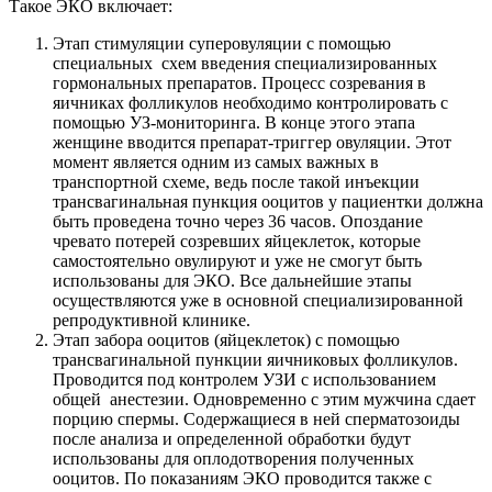
Такое ЭКО включает:
Этап стимуляции суперовуляции с помощью
специальных схем введения специализированных
гормональных препаратов. Процесс созревания в
яичниках фолликулов необходимо контролировать с
помощью УЗ-мониторинга. В конце этого этапа
женщине вводится препарат-триггер овуляции. Этот
момент является одним из самых важных в
транспортной схеме, ведь после такой инъекции
трансвагинальная пункция ооцитов у пациентки должна
быть проведена точно через 36 часов. Опоздание
чревато потерей созревших яйцеклеток, которые
самостоятельно овулируют и уже не смогут быть
использованы для ЭКО. Все дальнейшие этапы
осуществляются уже в основной специализированной
репродуктивной клинике.
Этап забора ооцитов (яйцеклеток) с помощью
трансвагинальной пункции яичниковых фолликулов.
Проводится под контролем УЗИ с использованием
общей анестезии. Одновременно с этим мужчина сдает
порцию спермы. Содержащиеся в ней сперматозоиды
после анализа и определенной обработки будут
использованы для оплодотворения полученных
ооцитов. По показаниям ЭКО проводится также с