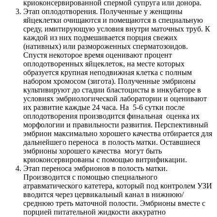
криоконсервированной спермой супруга или донора.
Этап оплодотворения. Полученные у женщины
яйцеклетки очищаются и помещаются в специальную
среду, имитирующую условия внутри маточных труб. К
каждой из них подмешивается порция свежих
(нативных) или размороженных сперматозоидов.
Спустя некоторое время оценивают процент
оплодотворенных яйцеклеток, на месте которых
образуется крупная неподвижная клетка с полным
набором хромосом (зигота). Полученные эмбрионы
культивируют до стадии бластоцисты в инкубаторе в
условиях эмбриологической лаборатории и оценивают
их развитие каждые 24 часа. На 5-6 сутки после
оплодотворения производится финальная оценка их
морфологии и правильности развития. Перспективный
эмбрион максимально хорошего качества отбирается для
дальнейшего переноса в полость матки. Оставшиеся
эмбрионы хорошего качества могут быть
криоконсервированы с помощью витрификации.
Этап переноса эмбрионов в полость матки.
Производится с помощью специального
атравматического катетера, который под контролем УЗИ
вводится через цервикальный канал в нижнюю/
среднюю треть маточной полости. Эмбрионы вместе с
порцией питательной жидкости аккуратно