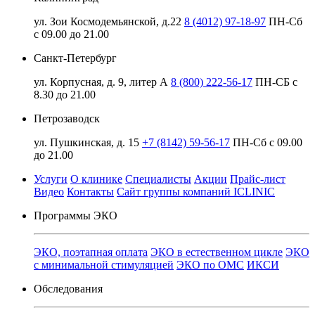
ул. Зои Космодемьянской, д.22
8 (4012) 97-18-97
ПН-Сб
с 09.00 до 21.00
Санкт-Петербург
ул. Корпусная, д. 9, литер А
8 (800) 222-56-17
ПН-СБ с
8.30 до 21.00
Петрозаводск
ул. Пушкинская, д. 15
+7 (8142) 59-56-17
ПН-Сб с 09.00
до 21.00
Услуги
О клинике
Специалисты
Акции
Прайс-лист
Видео
Контакты
Сайт группы компаний ICLINIC
Программы ЭКО
ЭКО, поэтапная оплата
ЭКО в естественном цикле
ЭКО
с минимальной стимуляцией
ЭКО по ОМС
ИКСИ
Обследования