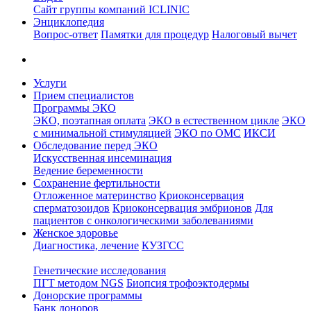
Сайт группы компаний ICLINIC
Энциклопедия
Вопрос-ответ
Памятки для процедур
Налоговый вычет
Услуги
Прием специалистов
Программы ЭКО
ЭКО, поэтапная оплата
ЭКО в естественном цикле
ЭКО
с минимальной стимуляцией
ЭКО по ОМС
ИКСИ
Обследование перед ЭКО
Искусственная инсеминация
Ведение беременности
Сохранение фертильности
Отложенное материнство
Криоконсервация
сперматозоидов
Криоконсервация эмбрионов
Для
пациентов с онкологическими заболеваниями
Женское здоровье
Диагностика, лечение
КУЗГСС
Генетические исследования
ПГТ методом NGS
Биопсия трофоэктодермы
Донорские программы
Банк доноров