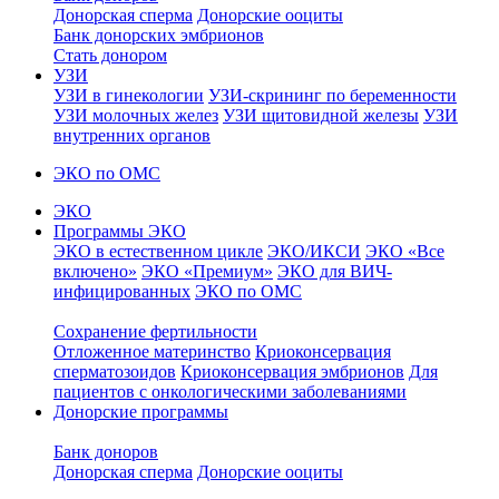
Донорская сперма
Донорские ооциты
Банк донорских эмбрионов
Стать донором
УЗИ
УЗИ в гинекологии
УЗИ-скрининг по беременности
УЗИ молочных желез
УЗИ щитовидной железы
УЗИ
внутренних органов
ЭКО по ОМС
ЭКО
Программы ЭКО
ЭКО в естественном цикле
ЭКО/ИКСИ
ЭКО «Все
включено»
ЭКО «Премиум»
ЭКО для ВИЧ-
инфицированных
ЭКО по ОМС
Сохранение фертильности
Отложенное материнство
Криоконсервация
сперматозоидов
Криоконсервация эмбрионов
Для
пациентов с онкологическими заболеваниями
Донорские программы
Банк доноров
Донорская сперма
Донорские ооциты