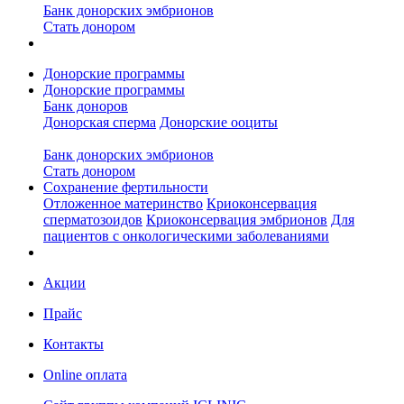
Банк донорских эмбрионов
Стать донором
Донорские программы
Донорские программы
Банк доноров
Донорская сперма
Донорские ооциты
Банк донорских эмбрионов
Стать донором
Сохранение фертильности
Отложенное материнство
Криоконсервация
сперматозоидов
Криоконсервация эмбрионов
Для
пациентов с онкологическими заболеваниями
Акции
Прайс
Контакты
Online оплата