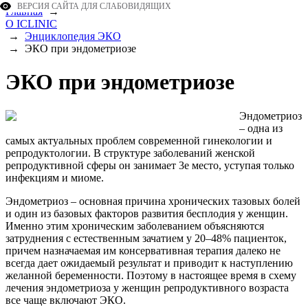
ВЕРСИЯ САЙТА ДЛЯ СЛАБОВИДЯЩИХ
Главная
→
О ICLINIC
→
Энциклопедия ЭКО
→
ЭКО при эндометриозе
ЭКО при эндометриозе
Эндометриоз
– одна из
самых актуальных проблем современной гинекологии и
репродуктологии. В структуре заболеваний женской
репродуктивной сферы он занимает 3е место, уступая только
инфекциям и миоме.
Эндометриоз – основная причина хронических тазовых болей
и один из базовых факторов развития бесплодия у женщин.
Именно этим хроническим заболеванием объясняются
затруднения с естественным зачатием у 20–48% пациенток,
причем назначаемая им консервативная терапия далеко не
всегда дает ожидаемый результат и приводит к наступлению
желанной беременности. Поэтому в настоящее время в схему
лечения эндометриоза у женщин репродуктивного возраста
все чаще включают ЭКО.