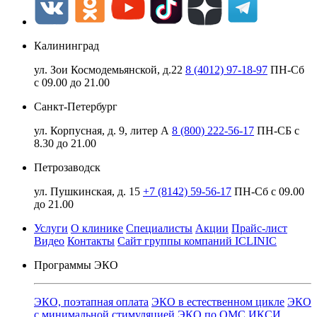
Калининград
ул. Зои Космодемьянской, д.22
8 (4012) 97-18-97
ПН-Сб
с 09.00 до 21.00
Санкт-Петербург
ул. Корпусная, д. 9, литер А
8 (800) 222-56-17
ПН-СБ с
8.30 до 21.00
Петрозаводск
ул. Пушкинская, д. 15
+7 (8142) 59-56-17
ПН-Сб с 09.00
до 21.00
Услуги
О клинике
Специалисты
Акции
Прайс-лист
Видео
Контакты
Сайт группы компаний ICLINIC
Программы ЭКО
ЭКО, поэтапная оплата
ЭКО в естественном цикле
ЭКО
с минимальной стимуляцией
ЭКО по ОМС
ИКСИ