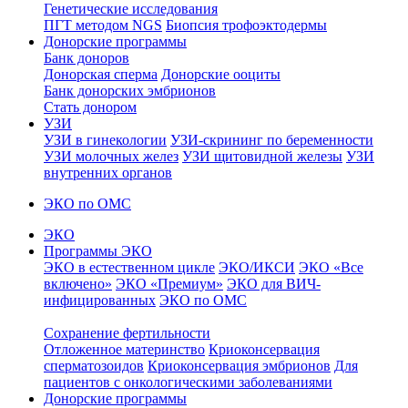
Генетические исследования
ПГТ методом NGS
Биопсия трофоэктодермы
Донорские программы
Банк доноров
Донорская сперма
Донорские ооциты
Банк донорских эмбрионов
Стать донором
УЗИ
УЗИ в гинекологии
УЗИ-скрининг по беременности
УЗИ молочных желез
УЗИ щитовидной железы
УЗИ
внутренних органов
ЭКО по ОМС
ЭКО
Программы ЭКО
ЭКО в естественном цикле
ЭКО/ИКСИ
ЭКО «Все
включено»
ЭКО «Премиум»
ЭКО для ВИЧ-
инфицированных
ЭКО по ОМС
Сохранение фертильности
Отложенное материнство
Криоконсервация
сперматозоидов
Криоконсервация эмбрионов
Для
пациентов с онкологическими заболеваниями
Донорские программы