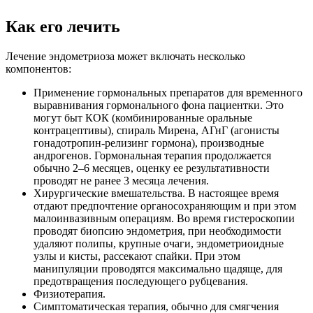
Как его лечить
Лечение эндометриоза может включать несколько
компонентов:
Применение гормональных препаратов для временного
выравнивания гормонального фона пациентки. Это
могут быт КОК (комбинированные оральные
контрацептивы), спираль Мирена, АГнГ (агонисты
гонадотропин-релизинг гормона), производные
андрогенов. Гормональная терапия продолжается
обычно 2–6 месяцев, оценку ее результативности
проводят не ранее 3 месяца лечения.
Хирургические вмешательства. В настоящее время
отдают предпочтение органосохраняющим и при этом
малоинвазивным операциям. Во время гистероскопии
проводят биопсию эндометрия, при необходимости
удаляют полипы, крупные очаги, эндометриоидные
узлы и кисты, рассекают спайки. При этом
манипуляции проводятся максимально щадяще, для
предотвращения последующего рубцевания.
Физиотерапия.
Симптоматическая терапия, обычно для смягчения