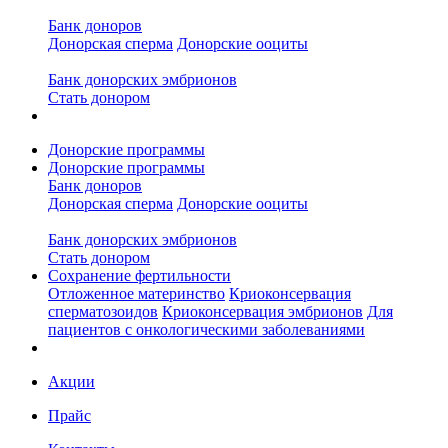
Банк доноров
Донорская сперма
Донорские ооциты
Банк донорских эмбрионов
Стать донором
Донорские программы
Донорские программы
Банк доноров
Донорская сперма
Донорские ооциты
Банк донорских эмбрионов
Стать донором
Сохранение фертильности
Отложенное материнство
Криоконсервация
сперматозоидов
Криоконсервация эмбрионов
Для
пациентов с онкологическими заболеваниями
Акции
Прайс