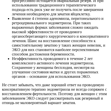
прогрессивно истощается овариальный резерв. И при
использовании традиционного терапевтического
подхода есть риск уже не получить после завершения
лечения необходимую для зачатия яйцеклетку.
Выявление 4 степени аденомиоза, перитонеального и
ретроцервикального эндометриоза. При таких
выраженных формах заболевания сложно ожидать
высокой эффективности от проводимого
органосберегающего хирургического и консервативного
лечения. Шанс на восстановление способности к
самостоятельному зачатию у таких женщин невелик, и
ЭКО для них становится наиболее перспективным
способом достижения беременности.
Неэффективность проводимого в течение 2 лет
комплексного активного лечения эндометриоза.
Сохранение у женщины бесплодия, несмотря на
улучшение состояния матки и других пораженных
органов – основание для использования ЭКО.
Не стоит забывать, что даже хороший ответ на проводимую
консервативную терапию эндометриоза не всегда сопряжен с
восстановлением фертильности. Поэтому для женщин с этим
заболеванием ЭКО следует рассматривать как резервный и
отнюдь не маловероятный вариант зачатия.