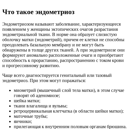
Что такое эндометриоз
Эндометриозом называют заболевание, характеризующееся
появлением у женщины эктопических очагов разрастания
эндометриальной ткани. В норме она образует слизистую
оболочку матки (эндометрий), причем ее клетки не способны
преодолевать базальную мембрану и не могут быть
обнаружены в толще других тканей. А при эндометриозе они
формируют аномально расположенные очаги и приобретают
способность к прорастанию, распространению с током крови
и прогрессивному развитию.
Чаще всего диагностируется генитальный или тазовый
эндометриоз. При этом могут поражаться:
миометрий (мышечный слой тела матки), в этом случае
говорят об аденомиозе;
шейка матки;
ткани влагалища и вульвы;
ретроцервикальная клетчатка (в области шейки матки);
маточные трубы;
яичники;
прилегающая к внутренним половым органам брюшина.