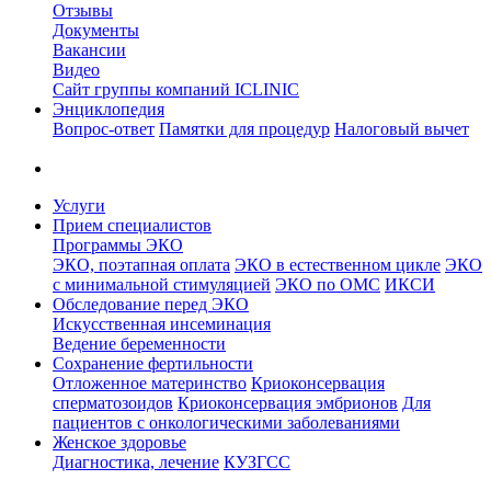
Отзывы
Документы
Вакансии
Видео
Сайт группы компаний ICLINIC
Энциклопедия
Вопрос-ответ
Памятки для процедур
Налоговый вычет
Услуги
Прием специалистов
Программы ЭКО
ЭКО, поэтапная оплата
ЭКО в естественном цикле
ЭКО
с минимальной стимуляцией
ЭКО по ОМС
ИКСИ
Обследование перед ЭКО
Искусственная инсеминация
Ведение беременности
Сохранение фертильности
Отложенное материнство
Криоконсервация
сперматозоидов
Криоконсервация эмбрионов
Для
пациентов с онкологическими заболеваниями
Женское здоровье
Диагностика, лечение
КУЗГСС