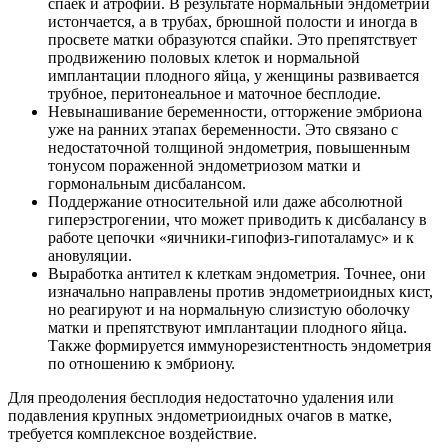
спаек и атрофии. В результате нормальный эндометрий
истончается, а в трубах, брюшной полости и иногда в
просвете матки образуются спайки. Это препятствует
продвижению половых клеток и нормальной
имплантации плодного яйца, у женщины развивается
трубное, перитонеальное и маточное бесплодие.
Невынашивание беременности, отторжение эмбриона
уже на ранних этапах беременности. Это связано с
недостаточной толщиной эндометрия, повышенным
тонусом пораженной эндометриозом матки и
гормональным дисбалансом.
Поддержание относительной или даже абсолютной
гиперэстрогении, что может приводить к дисбалансу в
работе цепочки «яичники-гипофиз-гипоталамус» и к
ановуляции.
Выработка антител к клеткам эндометрия. Точнее, они
изначально направлены против эндометриоидных кист,
но реагируют и на нормальную слизистую оболочку
матки и препятствуют имплантации плодного яйца.
Также формируется иммунорезистентность эндометрия
по отношению к эмбриону.
Для преодоления бесплодия недостаточно удаления или
подавления крупных эндометриоидных очагов в матке,
требуется комплексное воздействие.