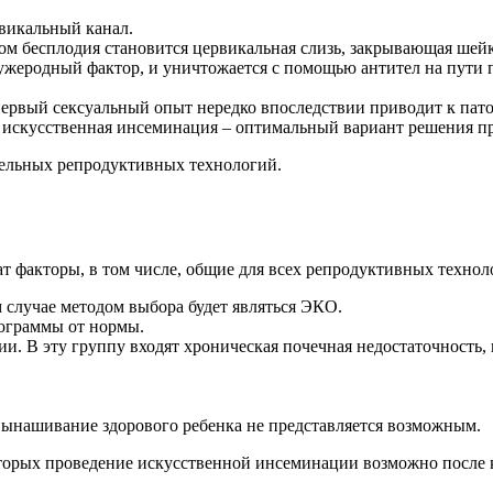
викальный канал.
ом бесплодия становится цервикальная слизь, закрывающая ше
ужеродный фактор, и уничтожается с помощью антител на пути 
ервый сексуальный опыт нередко впоследствии приводит к патол
то искусственная инсеминация – оптимальный вариант решения п
тельных репродуктивных технологий.
 факторы, в том числе, общие для всех репродуктивных технол
 случае методом выбора будет являться ЭКО.
мограммы от нормы.
ии. В эту группу входят хроническая почечная недостаточность
вынашивание здорового ребенка не представляется возможным.
торых проведение искусственной инсеминации возможно после к