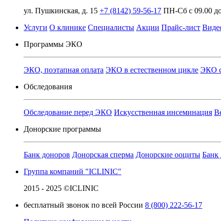
ул. Пушкинская, д. 15
+7 (8142) 59-56-17
ПН-Сб с 09.00 до
Услуги
О клинике
Специалисты
Акции
Прайс-лист
Виде
Программы ЭКО
ЭКО, поэтапная оплата
ЭКО в естественном цикле
ЭКО с
Обследования
Обследование перед ЭКО
Искусственная инсеминация
В
Донорские программы
Банк доноров
Донорская сперма
Донорские ооциты
Банк
Группа компаний "ICLINIC"
2015 - 2025 ©ICLINIC
бесплатный звонок по всей России
8 (800) 222-56-17