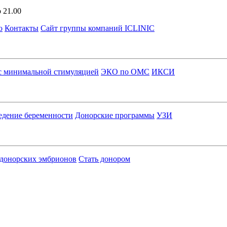
 21.00
о
Контакты
Сайт группы компаний ICLINIC
 минимальной стимуляцией
ЭКО по ОМС
ИКСИ
едение беременности
Донорские программы
УЗИ
 донорских эмбрионов
Стать донором