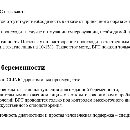
C называют:
ов отсутствует необходимость в отказе от привычного образа жи
я происходит в случае стимуляции суперовуляции, необходимой 
ативность. Поскольку оплодотворение происходит естественным 
 зачатие лишь на 10-15%. Также этот метод ВРТ показан только
 беременности
в ICLINIC дарит вам ряд преимуществ:
ровождать вас до наступления долгожданной беременности;
чительным выражением лица – мы открыто говорим вам о пробл
нологий ВРТ проводится только под контролем высокоточного д
кусственного оплодотворения.
чность диагностики и простая человеческая поддержка – специа