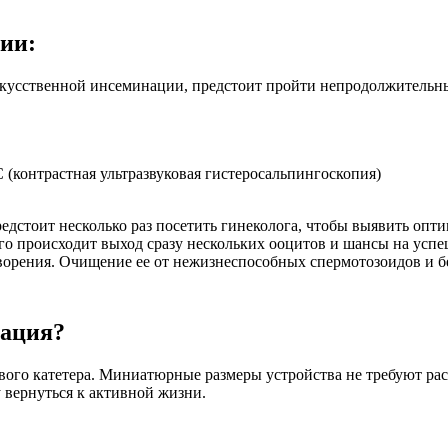
ии:
скусственной инсеминации, предстоит пройти непродолжительны
контрастная ультразвуковая гистеросальпингоскопия)
стоит несколько раз посетить гинеколога, чтобы выявить опти
ого происходит выход сразу нескольких ооцитов и шансы на усп
ворения. Очищение ее от нежизнеспособных спермотозоидов и б
нация?
ового катетера. Миниатюрные размеры устройства не требуют ра
 вернуться к активной жизни.