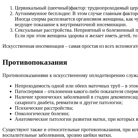
Цервикальный (шеечный)фактор: труднопроходимый цер
Аутоиммунное бесплодие: В этом случае главным фактор
Иногда сперма распознается организмом женщины, как ч
ведущее показание к внутриматочной инсеминации.
Сексуальные расстройства. Неприятный и болезненный п
Если при этом женщина здорова и желает иметь детей, 
Искусственная инсеминация – самая простая из всех вспомога
Противопоказания
Противопоказаниями к искусственному оплодотворению служат
Непроходимость одной или обеих маточных труб – в этом
Патоспермия – отклонения какого-либо показателя спер
Наличие хронических заболеваний в стадии декомпенсац
сахарного диабета, ревматизм и другие патологии;
Психические расстройства;
Онкологические болезни;
Анатомические патологии развития матки, при которых 
Существуют также и относительные противопоказания, при ко
воспалительные заболевания, эрозию шейки матки.