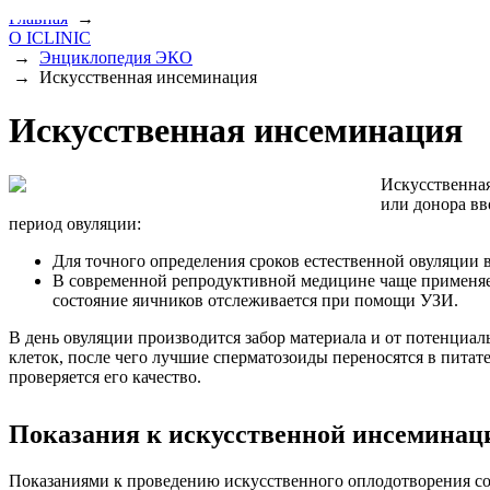
Главная
→
О ICLINIC
→
Энциклопедия ЭКО
→
Искусственная инсеминация
Искусственная инсеминация
Искусственная
или донора вв
период овуляции:
Для точного определения сроков естественной овуляции в
В современной репродуктивной медицине чаще применяет
состояние яичников отслеживается при помощи УЗИ.
В день овуляции производится забор материала и от потенциа
клеток, после чего лучшие сперматозоиды переносятся в пита
проверяется его качество.
Показания к искусственной инсеминац
Показаниями к проведению искусственного оплодотворения со