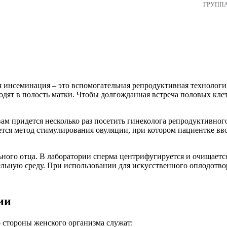
ГРУПП
 инсеминация – это вспомогательная репродуктивная технологи
одят в полость матки. Чтобы долгожданная встреча половых клет
ам придется несколько раз посетить гинеколога репродуктивного
ся метод стимулирования овуляции, при котором пациентке вво
льного отца. В лаборатории сперма центрифугируется и очищает
тельную среду. При использовании для искусственного оплодотв
ии
 стороны женского организма служат: