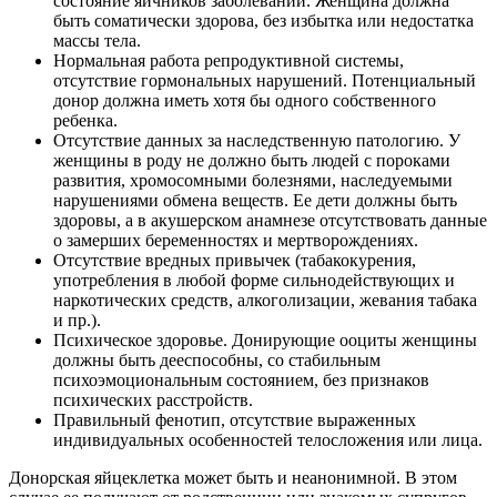
состояние яичников заболеваний. Женщина должна
быть соматически здорова, без избытка или недостатка
массы тела.
Нормальная работа репродуктивной системы,
отсутствие гормональных нарушений. Потенциальный
донор должна иметь хотя бы одного собственного
ребенка.
Отсутствие данных за наследственную патологию. У
женщины в роду не должно быть людей с пороками
развития, хромосомными болезнями, наследуемыми
нарушениями обмена веществ. Ее дети должны быть
здоровы, а в акушерском анамнезе отсутствовать данные
о замерших беременностях и мертворождениях.
Отсутствие вредных привычек (табакокурения,
употребления в любой форме сильнодействующих и
наркотических средств, алкоголизации, жевания табака
и пр.).
Психическое здоровье. Донирующие ооциты женщины
должны быть дееспособны, со стабильным
психоэмоциональным состоянием, без признаков
психических расстройств.
Правильный фенотип, отсутствие выраженных
индивидуальных особенностей телосложения или лица.
Донорская яйцеклетка может быть и неанонимной. В этом