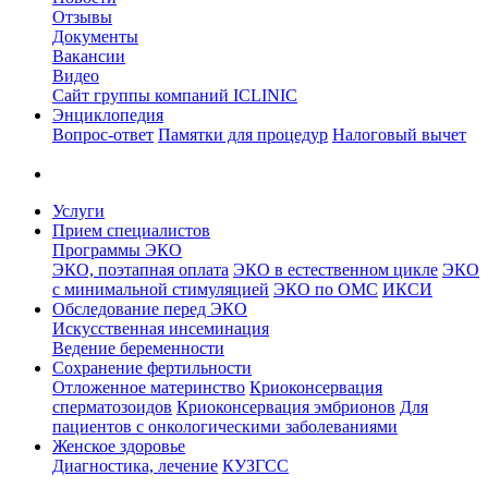
Отзывы
Документы
Вакансии
Видео
Сайт группы компаний ICLINIC
Энциклопедия
Вопрос-ответ
Памятки для процедур
Налоговый вычет
Услуги
Прием специалистов
Программы ЭКО
ЭКО, поэтапная оплата
ЭКО в естественном цикле
ЭКО
с минимальной стимуляцией
ЭКО по ОМС
ИКСИ
Обследование перед ЭКО
Искусственная инсеминация
Ведение беременности
Сохранение фертильности
Отложенное материнство
Криоконсервация
сперматозоидов
Криоконсервация эмбрионов
Для
пациентов с онкологическими заболеваниями
Женское здоровье
Диагностика, лечение
КУЗГСС