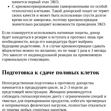
начнется первый этап ЭКО.
С криоконсервированными (замороженными по особой
технологии) клетками. Такой донорский ооцит не теряет
своих качеств и может быть использован спустя долгое
время после заморозки, поэтому криоконсервация
значительно расширяет возможности проведения ЭКО.
Если планируется использовать нативные ооциты, донор
будет находиться в резерве и вступать в протокол лишь при
необходимости, когда его кандидатура будет выбрана
будущими родителями. А в случае криоконсервации сдавать
яйцеклетки можно по желанию, но не чаще 1 раза в 3 месяца.
Это зависит от индивидуальной реакции на применяемую
гормональную стимуляцию.
Подготовка к сдаче половых клеток
Непосредственная подготовка к протоколу донорства
начинается в предыдущем цикле, за 2–3 недели до
предстоящей менструации. Женщине рекомендуется
соблюдать гипоаллергенную диету с ограничением специй и
тяжелых для переваривания продуктов, избегать чрезмерных
и непривычных физических нагрузок, полностью отказаться
от приема любых спиртных напитков.