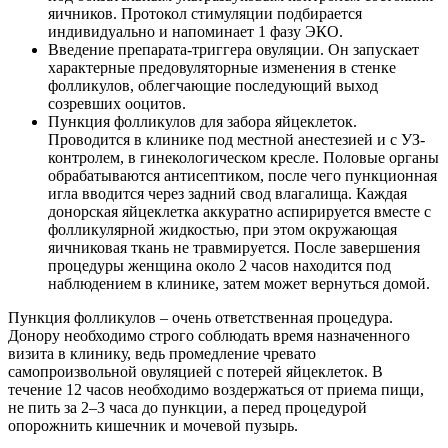
яичников. Протокол стимуляции подбирается
индивидуально и напоминает 1 фазу ЭКО.
Введение препарата-триггера овуляции. Он запускает
характерные предовуляторные изменения в стенке
фолликулов, облегчающие последующий выход
созревших ооцитов.
Пункция фолликулов для забора яйцеклеток.
Проводится в клинике под местной анестезией и с УЗ-
контролем, в гинекологическом кресле. Половые органы
обрабатываются антисептиком, после чего пункционная
игла вводится через задний свод влагалища. Каждая
донорская яйцеклетка аккуратно аспирируется вместе с
фолликулярной жидкостью, при этом окружающая
яичниковая ткань не травмируется. После завершения
процедуры женщина около 2 часов находится под
наблюдением в клинике, затем может вернуться домой.
Пункция фолликулов – очень ответственная процедура.
Донору необходимо строго соблюдать время назначенного
визита в клинику, ведь промедление чревато
самопроизвольной овуляцией с потерей яйцеклеток. В
течение 12 часов необходимо воздержаться от приема пищи,
не пить за 2–3 часа до пункции, а перед процедурой
опорожнить кишечник и мочевой пузырь.