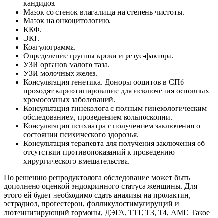
кандидоз.
Мазок со стенок влагалища на степень чистоты.
Мазок на онкоцитологию.
ККФ.
ЭКГ.
Коагулограмма.
Определение группы крови и резус-фактора.
УЗИ органов малого таза.
УЗИ молочных желез.
Консультация генетика. Доноры ооцитов в СПб
проходят кариотипирование для исключения основных
хромосомных заболеваний.
Консультация гинеколога с полным гинекологическим
обследованием, проведением кольпоскопии.
Консультация психиатра с получением заключения о
состоянии психического здоровья.
Консультация терапевта для получения заключения об
отсутствии противопоказаний к проведению
хирургического вмешательства.
По решению репродуктолога обследование может быть
дополнено оценкой эндокринного статуса женщины. Для
этого ей будет необходимо сдать анализы на пролактин,
эстрадиол, прогестерон, фолликулостимулирущий и
лютеинизирующий гормоны, ДЭГА, ТТГ, Т3, Т4, АМГ. Такое