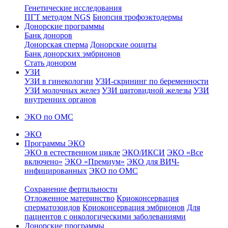
Генетические исследования
ПГТ методом NGS
Биопсия трофоэктодермы
Донорские программы
Банк доноров
Донорская сперма
Донорские ооциты
Банк донорских эмбрионов
Стать донором
УЗИ
УЗИ в гинекологии
УЗИ-скрининг по беременности
УЗИ молочных желез
УЗИ щитовидной железы
УЗИ
внутренних органов
ЭКО по ОМС
ЭКО
Программы ЭКО
ЭКО в естественном цикле
ЭКО/ИКСИ
ЭКО «Все
включено»
ЭКО «Премиум»
ЭКО для ВИЧ-
инфицированных
ЭКО по ОМС
Сохранение фертильности
Отложенное материнство
Криоконсервация
сперматозоидов
Криоконсервация эмбрионов
Для
пациентов с онкологическими заболеваниями
Донорские программы