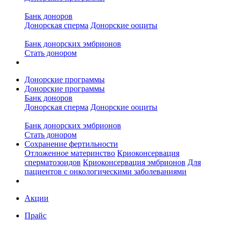
Банк доноров
Донорская сперма
Донорские ооциты
Банк донорских эмбрионов
Стать донором
Донорские программы
Донорские программы
Банк доноров
Донорская сперма
Донорские ооциты
Банк донорских эмбрионов
Стать донором
Сохранение фертильности
Отложенное материнство
Криоконсервация
сперматозоидов
Криоконсервация эмбрионов
Для
пациентов с онкологическими заболеваниями
Акции
Прайс