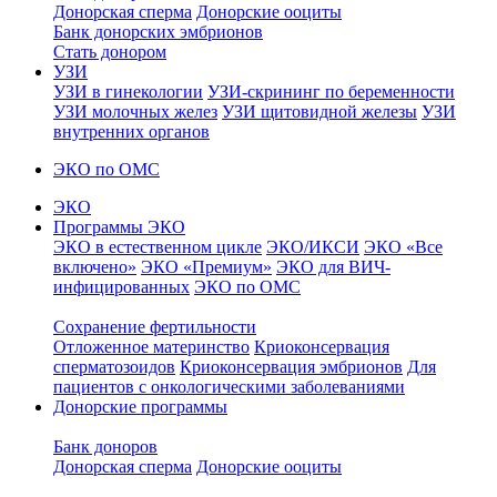
Донорская сперма
Донорские ооциты
Банк донорских эмбрионов
Стать донором
УЗИ
УЗИ в гинекологии
УЗИ-скрининг по беременности
УЗИ молочных желез
УЗИ щитовидной железы
УЗИ
внутренних органов
ЭКО по ОМС
ЭКО
Программы ЭКО
ЭКО в естественном цикле
ЭКО/ИКСИ
ЭКО «Все
включено»
ЭКО «Премиум»
ЭКО для ВИЧ-
инфицированных
ЭКО по ОМС
Сохранение фертильности
Отложенное материнство
Криоконсервация
сперматозоидов
Криоконсервация эмбрионов
Для
пациентов с онкологическими заболеваниями
Донорские программы
Банк доноров
Донорская сперма
Донорские ооциты