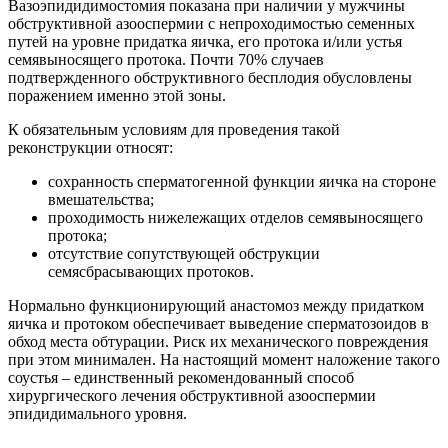
Вазоэпидидимостомия показана при наличии у мужчины
обструктивной азооспермии с непроходимостью семенных
путей на уровне придатка яичка, его протока и/или устья
семявыносящего протока. Почти 70% случаев
подтвержденного обструктивного бесплодия обусловлены
поражением именно этой зоны.
К обязательным условиям для проведения такой
реконструкции относят:
сохранность сперматогенной функции яичка на стороне
вмешательства;
проходимость нижележащих отделов семявыносящего
протока;
отсутствие сопутствующей обструкции
семясбрасывающих протоков.
Нормально функционирующий анастомоз между придатком
яичка и протоком обеспечивает выведение сперматозоидов в
обход места обтурации. Риск их механического повреждения
при этом минимален. На настоящий момент наложение такого
соустья – единственный рекомендованный способ
хирургического лечения обструктивной азооспермии
эпидидимального уровня.