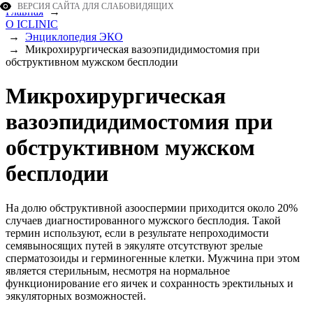
ВЕРСИЯ САЙТА ДЛЯ СЛАБОВИДЯЩИХ
Главная
→
О ICLINIC
→
Энциклопедия ЭКО
→
Микрохирургическая вазоэпидидимостомия при
обструктивном мужском бесплодии
Микрохирургическая
вазоэпидидимостомия при
обструктивном мужском
бесплодии
На долю обструктивной азооспермии приходится около 20%
случаев диагностированного мужского бесплодия. Такой
термин используют, если в результате непроходимости
семявыносящих путей в эякуляте отсутствуют зрелые
сперматозоиды и герминогенные клетки. Мужчина при этом
является стерильным, несмотря на нормальное
функционирование его яичек и сохранность эректильных и
эякуляторных возможностей.