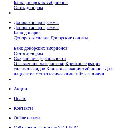
Банк донорских эмбрионов
Стать донором
Донорские программы
Донорские программы
Банк доноров
Донорская сперма
Донорские ооциты
Банк донорских эмбрионов
Стать донором
Сохранение фертильности
Отложенное материнство
Криоконсервация
сперматозоидов
Криоконсервация эмбрионов
Для
пациентов с онкологическими заболеваниями
Акции
Прайс
Контакты
Online оплата
Сайт группы компаний ICLINIC