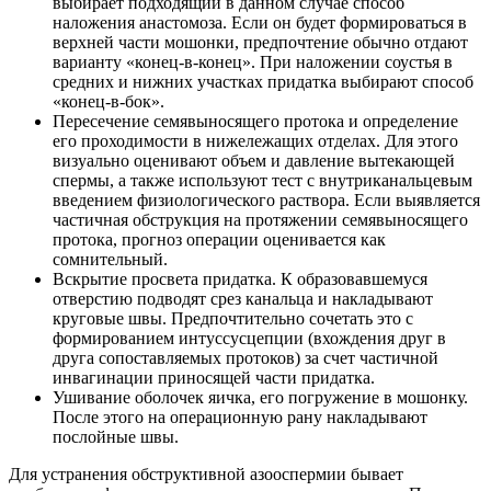
выбирает подходящий в данном случае способ
наложения анастомоза. Если он будет формироваться в
верхней части мошонки, предпочтение обычно отдают
варианту «конец-в-конец». При наложении соустья в
средних и нижних участках придатка выбирают способ
«конец-в-бок».
Пересечение семявыносящего протока и определение
его проходимости в нижележащих отделах. Для этого
визуально оценивают объем и давление вытекающей
спермы, а также используют тест с внутриканальцевым
введением физиологического раствора. Если выявляется
частичная обструкция на протяжении семявыносящего
протока, прогноз операции оценивается как
сомнительный.
Вскрытие просвета придатка. К образовавшемуся
отверстию подводят срез канальца и накладывают
круговые швы. Предпочтительно сочетать это с
формированием интуссусцепции (вхождения друг в
друга сопоставляемых протоков) за счет частичной
инвагинации приносящей части придатка.
Ушивание оболочек яичка, его погружение в мошонку.
После этого на операционную рану накладывают
послойные швы.
Для устранения обструктивной азооспермии бывает