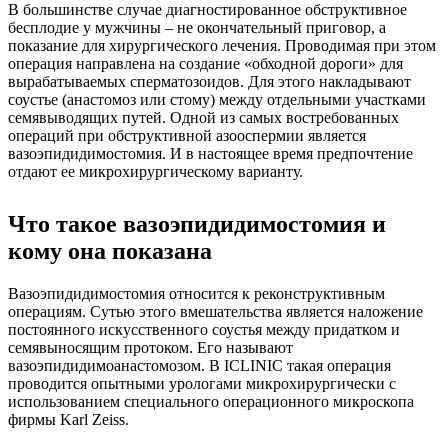
В большинстве случае диагностированное обструктивное
бесплодие у мужчины – не окончательный приговор, а
показание для хирургического лечения. Проводимая при этом
операция направлена на создание «обходной дороги» для
вырабатываемых сперматозоидов. Для этого накладывают
соустье (анастомоз или стому) между отдельными участками
семявыводящих путей. Одной из самых востребованных
операций при обструктивной азооспермии является
вазоэпидидимостомия. И в настоящее время предпочтение
отдают ее микрохирургическому варианту.
Что такое вазоэпидидимостомия и
кому она показана
Вазоэпидидимостомия относится к реконструктивным
операциям. Сутью этого вмешательства является наложение
постоянного искусственного соустья между придатком и
семявыносящим протоком. Его называют
вазоэпидидимоанастомозом. В ICLINIC такая операция
проводится опытными урологами микрохирургически с
использованием специального операционного микроскопа
фирмы Karl Zeiss.