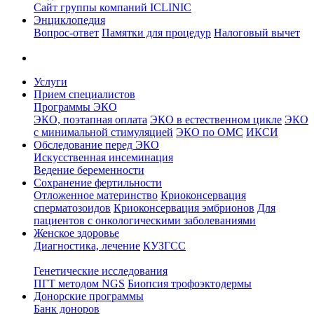
Сайт группы компаний ICLINIC
Энциклопедия
Вопрос-ответ
Памятки для процедур
Налоговый вычет
Услуги
Прием специалистов
Программы ЭКО
ЭКО, поэтапная оплата
ЭКО в естественном цикле
ЭКО
с минимальной стимуляцией
ЭКО по ОМС
ИКСИ
Обследование перед ЭКО
Искусственная инсеминация
Ведение беременности
Сохранение фертильности
Отложенное материнство
Криоконсервация
сперматозоидов
Криоконсервация эмбрионов
Для
пациентов с онкологическими заболеваниями
Женское здоровье
Диагностика, лечение
КУЗГСС
Генетические исследования
ПГТ методом NGS
Биопсия трофоэктодермы
Донорские программы
Банк доноров