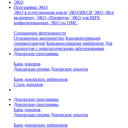
ЭКО
Программы ЭКО
ЭКО в естественном цикле
ЭКО/ИКСИ
ЭКО «Все
включено»
ЭКО «Премиум»
ЭКО для ВИЧ-
инфицированных
ЭКО по ОМС
Сохранение фертильности
Отложенное материнство
Криоконсервация
сперматозоидов
Криоконсервация эмбрионов
Для
пациентов с онкологическими заболеваниями
Донорские программы
Банк доноров
Донорская сперма
Донорские ооциты
Банк донорских эмбрионов
Стать донором
Донорские программы
Донорские программы
Банк доноров
Донорская сперма
Донорские ооциты
Банк донорских эмбрионов