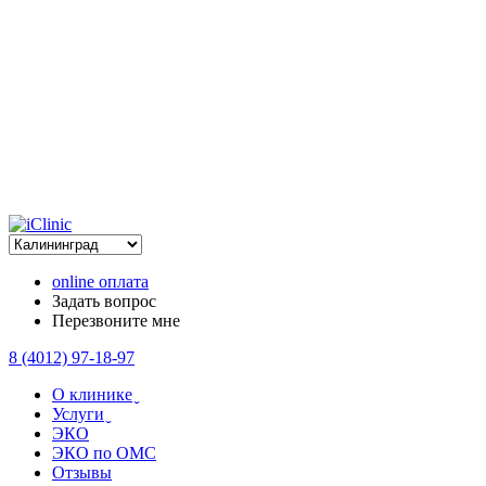
online оплата
Задать вопрос
Перезвоните мне
8 (4012) 97-18-97
О клинике ̬
Услуги ̬
ЭКО
ЭКО по ОМС
Отзывы