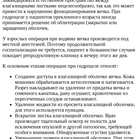
ликвидировать естественное пространство между
влагалищными листками нецелесообразно, так как это может
привести к нарушению функционирования яичка. При
гидроцеле у пациентов преклонного возраста иногда
принимается решение об облитерации (закрытии или
заращении) оболочек.
У взрослых операция при водянке яичка производится под
местной анестезией. Поэтому продолжительной
госпитализации не требуется, пациент в большинстве случаев
покидает репродуктивную клинику к вечеру этого же дня.
К основным этапам операции при гидроцеле относят:
Создание доступа к влагалищной оболочке яичка. Кожа
мошонки обрабатывается антисептиком и натягивается.
Разрез накладывают на удалении от придатка яичка и
семенного канатика, рану осушают, кровотечение из
пересеченных сосудов останавливают.
Удаление жидкости из просвета влагалищной оболочки,
для этого используется пункция.
Вскрытие листка влагалищной оболочки. Врач
производит тщательный осмотр ее полости для
исключения опухолей и другой патологии, требующей
особого внимания. Обнаруженные сгустки удаляются.
Уменьшение размера влагалищной оболочки. При этом