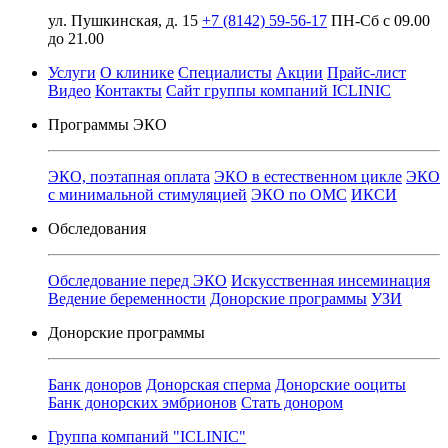
ул. Пушкинская, д. 15
+7 (8142) 59-56-17
ПН-Сб с 09.00
до 21.00
Услуги
О клинике
Специалисты
Акции
Прайс-лист
Видео
Контакты
Сайт группы компаний ICLINIC
Программы ЭКО
ЭКО, поэтапная оплата
ЭКО в естественном цикле
ЭКО
с минимальной стимуляцией
ЭКО по ОМС
ИКСИ
Обследования
Обследование перед ЭКО
Искусственная инсеминация
Ведение беременности
Донорские программы
УЗИ
Донорские программы
Банк доноров
Донорская сперма
Донорские ооциты
Банк донорских эмбрионов
Стать донором
Группа компаний "ICLINIC"