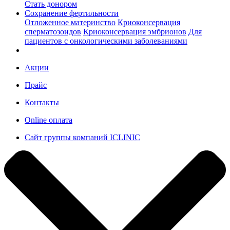
Стать донором
Сохранение фертильности
Отложенное материнство
Криоконсервация
сперматозоидов
Криоконсервация эмбрионов
Для
пациентов с онкологическими заболеваниями
Акции
Прайс
Контакты
Online оплата
Сайт группы компаний ICLINIC