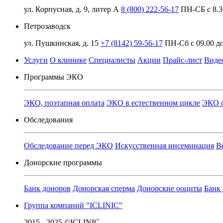
ул. Корпусная, д. 9, литер А
8 (800) 222-56-17
ПН-СБ с 8.3
Петрозаводск
ул. Пушкинская, д. 15
+7 (8142) 59-56-17
ПН-Сб с 09.00 до
Услуги
О клинике
Специалисты
Акции
Прайс-лист
Виде
Программы ЭКО
ЭКО, поэтапная оплата
ЭКО в естественном цикле
ЭКО с
Обследования
Обследование перед ЭКО
Искусственная инсеминация
В
Донорские программы
Банк доноров
Донорская сперма
Донорские ооциты
Банк
Группа компаний "ICLINIC"
2015 - 2025 ©ICLINIC