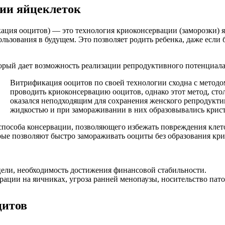
ии яйцеклеток
ация ооцитов) — это технология криоконсервации (заморозки)
льзования в будущем. Это позволяет родить ребенка, даже если б
рый дает возможность реализации репродуктивного потенциала и
Витрификация ооцитов по своей технологии сходна с метод
проводить криоконсервацию ооцитов, однако этот метод, ст
оказался неподходящим для сохранения женского репродуктив
жидкостью и при замораживании в них образовывались крис
способа консервации, позволяющего избежать повреждения клет
ые позволяют быстро замораживать ооциты без образования кри
цели, необходимость достижения финансовой стабильности.
ации на яичниках, угроза ранней менопаузы, носительство пат
цитов