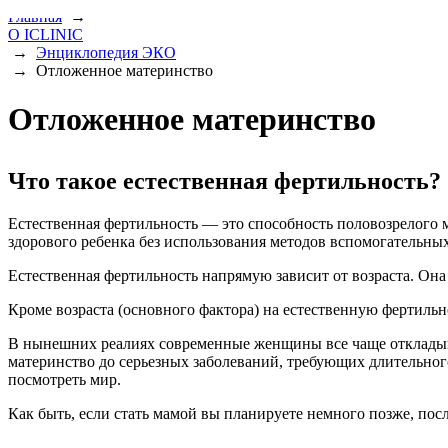
Главная
→
О ICLINIC
→
Энциклопедия ЭКО
→
Отложенное материнство
Отложенное материнство
Что такое естественная фертильность?
Естественная фертильность — это способность половозрелог
здорового ребенка без использования методов вспомогательны
Естественная фертильность напрямую зависит от возраста. Она м
Кроме возраста (основного фактора) на естественную фертильно
В нынешних реалиях современные женщины все чаще откладываю
материнство до серьезных заболеваний, требующих длительного
посмотреть мир.
Как быть, если стать мамой вы планируете немного позже, по