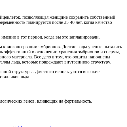
 яйцеклеток, позволяющая женщине сохранить собственный
еременность планируется после 35-40 лет, когда качество
менно в тот период, когда вы это запланировали.
ом криоконсервации эмбрионов. Долгие годы ученые пытались
оль эффективный в отношении хранения эмбрионов и спермы,
ного материала. Все дело в том, что ооциты наполнены
таллы льда, которые повреждают внутреннюю структуру.
очной структуры. Для этого используются высокие
сталликов льда.
ологических генов, влияющих на фертильность.