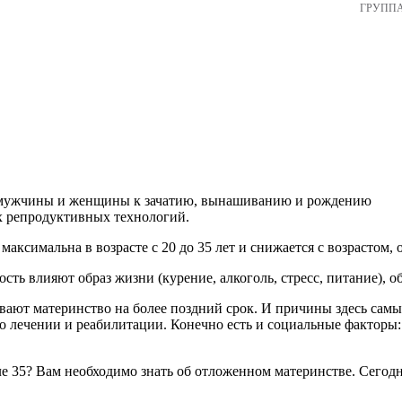
ГРУПП
о мужчины и женщины к зачатию, вынашиванию и рождению
х репродуктивных технологий.
аксимальна в возрасте с 20 до 35 лет и снижается с возрастом, о
сть влияют образ жизни (курение, алкоголь, стресс, питание), 
т материнство на более поздний срок. И причины здесь самые 
 лечении и реабилитации. Конечно есть и социальные факторы: ж
сле 35? Вам необходимо знать об отложенном материнстве. Сего