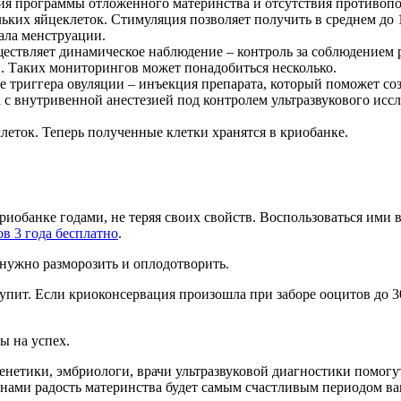
ния программы отложенного материнства и отсутствия противоп
ьких яйцеклеток. Стимуляция позволяет получить в среднем до 
чала менструации.
ествляет динамическое наблюдение – контроль за соблюдением 
. Таких мониторингов может понадобиться несколько.
ие триггера овуляции – инъекция препарата, который поможет соз
 с внутривенной анестезией под контролем ультразвукового иссл
леток. Теперь полученные клетки хранятся в криобанке.
обанке годами, не теряя своих свойств. Воспользоваться ими вы
в 3 года бесплатно
.
нужно разморозить и оплодотворить.
упит. Если криоконсервация произошла при заборе ооцитов до 30
ы на успех.
енетики, эмбриологи, врачи ультразвуковой диагностики помогу
 нами радость материнства будет самым счастливым периодом в