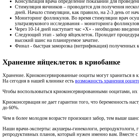
Консультация врача определение показаний для проведе
Стимуляция яичников – проводится для получения нескол
дней. Начало стимуляции, как правило, на 2-3 день от на
Мониторинг фолликулов. Во время стимуляции врач осущ
ультразвукового исследования – мониторинга фолликулов
Через 10-14 дней наступает час «Х» - необходимо введен
Следующий этап - забор яйцеклеток. Проходит процедура
высокий шанс на планируемое зачатие.
Финал - быстрая заморозка (витрификация) полученных к
Хранение яйцеклеток в криобанке
Хранение. Криоконсервированные ооциты могут храниться в кри
На сегодня в нашей клинике есть
возможность хранения ооцито
Чтобы воспользоваться криоконсервированными ооцитами, их 
Криоконсервация не дает гарантии того, что беременность наст
до 60%.
Чем в более молодом возрасте произошел забор, тем выше шанс
Наши врачи-эксперты: акушеры-гинекологи, репродуктологи, г
репродуктивных планов, который нужен именно вам. Вместе с