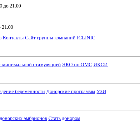
0 до 21.00
 21.00
о
Контакты
Сайт группы компаний ICLINIC
 минимальной стимуляцией
ЭКО по ОМС
ИКСИ
едение беременности
Донорские программы
УЗИ
 донорских эмбрионов
Стать донором