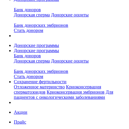
Банк доноров
Донорская сперма
Донорские ооциты
Банк донорских эмбрионов
Стать донором
Донорские программы
Донорские программы
Банк доноров
Донорская сперма
Донорские ооциты
Банк донорских эмбрионов
Стать донором
Сохранение фертильности
Отложенное материнство
Криоконсервация
сперматозоидов
Криоконсервация эмбрионов
Для
пациентов с онкологическими заболеваниями
Акции
Прайс