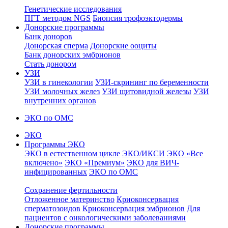
Генетические исследования
ПГТ методом NGS
Биопсия трофоэктодермы
Донорские программы
Банк доноров
Донорская сперма
Донорские ооциты
Банк донорских эмбрионов
Стать донором
УЗИ
УЗИ в гинекологии
УЗИ-скрининг по беременности
УЗИ молочных желез
УЗИ щитовидной железы
УЗИ
внутренних органов
ЭКО по ОМС
ЭКО
Программы ЭКО
ЭКО в естественном цикле
ЭКО/ИКСИ
ЭКО «Все
включено»
ЭКО «Премиум»
ЭКО для ВИЧ-
инфицированных
ЭКО по ОМС
Сохранение фертильности
Отложенное материнство
Криоконсервация
сперматозоидов
Криоконсервация эмбрионов
Для
пациентов с онкологическими заболеваниями
Донорские программы