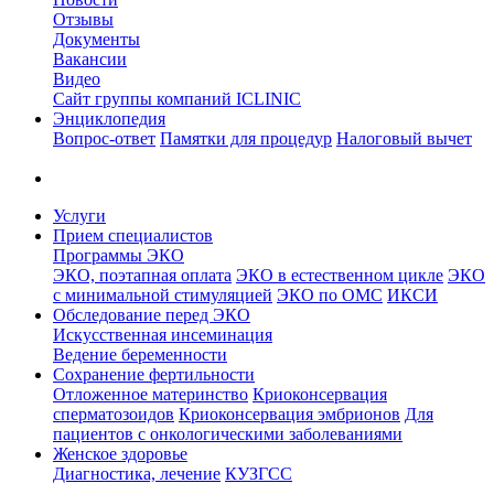
Отзывы
Документы
Вакансии
Видео
Сайт группы компаний ICLINIC
Энциклопедия
Вопрос-ответ
Памятки для процедур
Налоговый вычет
Услуги
Прием специалистов
Программы ЭКО
ЭКО, поэтапная оплата
ЭКО в естественном цикле
ЭКО
с минимальной стимуляцией
ЭКО по ОМС
ИКСИ
Обследование перед ЭКО
Искусственная инсеминация
Ведение беременности
Сохранение фертильности
Отложенное материнство
Криоконсервация
сперматозоидов
Криоконсервация эмбрионов
Для
пациентов с онкологическими заболеваниями
Женское здоровье
Диагностика, лечение
КУЗГСС