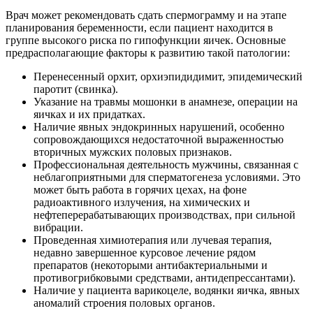
Врач может рекомендовать сдать спермограмму и на этапе
планирования беременности, если пациент находится в
группе высокого риска по гипофункции яичек. Основные
предрасполагающие факторы к развитию такой патологии:
Перенесенный орхит, орхиэпидидимит, эпидемический
паротит (свинка).
Указание на травмы мошонки в анамнезе, операции на
яичках и их придатках.
Наличие явных эндокринных нарушений, особенно
сопровождающихся недостаточной выраженностью
вторичных мужских половых признаков.
Профессиональная деятельность мужчины, связанная с
неблагоприятными для сперматогенеза условиями. Это
может быть работа в горячих цехах, на фоне
радиоактивного излучения, на химических и
нефтеперерабатывающих производствах, при сильной
вибрации.
Проведенная химиотерапия или лучевая терапия,
недавно завершенное курсовое лечение рядом
препаратов (некоторыми антибактериальными и
противогрибковыми средствами, антидепрессантами).
Наличие у пациента варикоцеле, водянки яичка, явных
аномалий строения половых органов.