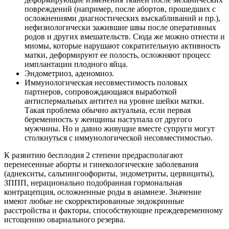
повреждений (например, после абортов, прошедших с
осложнениями диагностических выскабливаний и пр.),
нефизиологически зажившие швы после оперативных
родов и других вмешательств. Сюда же можно отнести и
миомы, которые нарушают сократительную активность
матки, деформируют ее полость, осложняют процесс
имплантации плодного яйца.
Эндометриоз, аденомиоз.
Иммунологическая несовместимость половых
партнеров, сопровождающаяся выработкой
антиспермальных антител на уровне шейки матки.
Такая проблема обычно актуальна, если первая
беременность у женщины наступала от другого
мужчины. Но и давно живущие вместе супруги могут
столкнуться с иммунологической несовместимостью.
К развитию бесплодия 2 степени предрасполагают
перенесенные аборты и гинекологические заболевания
(аднекситы, сальпингоофориты, эндометриты, цервициты),
ЗППП, нерационально подобранная гормональная
контрацепция, осложненные роды в анамнезе. Значение
имеют любые не скорректированные эндокринные
расстройства и факторы, способствующие преждевременному
истощению овариального резерва.