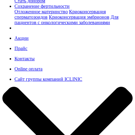
Стать донором
Сохранение фертильности
Отложенное материнство
Криоконсервация
сперматозоидов
Криоконсервация эмбрионов
Для
пациентов с онкологическими заболеваниями
Акции
Прайс
Контакты
Online оплата
Сайт группы компаний ICLINIC