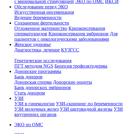
с минимальной стимуляцией
ЭКО по ОМС
ИКСИ
Обследование перед ЭКО
Искусственная инсеминация
Ведение беременности
Сохранение фертильности
Отложенное материнство
Криоконсервация
сперматозоидов
Криоконсервация эмбрионов
Для
пациентов с онкологическими заболеваниями
Женское здоровье
Диагностика, лечение
КУЗГСС
Генетические исследования
ПГТ методом NGS
Биопсия трофоэктодермы
Донорские программы
Банк доноров
Донорская сперма
Донорские ооциты
Банк донорских эмбрионов
Стать донором
УЗИ
УЗИ в гинекологии
УЗИ-скрининг по беременности
УЗИ молочных желез
УЗИ щитовидной железы
УЗИ
внутренних органов
ЭКО по ОМС