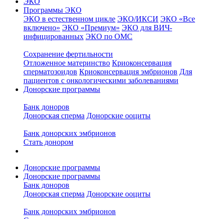
ЭКО
Программы ЭКО
ЭКО в естественном цикле
ЭКО/ИКСИ
ЭКО «Все
включено»
ЭКО «Премиум»
ЭКО для ВИЧ-
инфицированных
ЭКО по ОМС
Сохранение фертильности
Отложенное материнство
Криоконсервация
сперматозоидов
Криоконсервация эмбрионов
Для
пациентов с онкологическими заболеваниями
Донорские программы
Банк доноров
Донорская сперма
Донорские ооциты
Банк донорских эмбрионов
Стать донором
Донорские программы
Донорские программы
Банк доноров
Донорская сперма
Донорские ооциты
Банк донорских эмбрионов