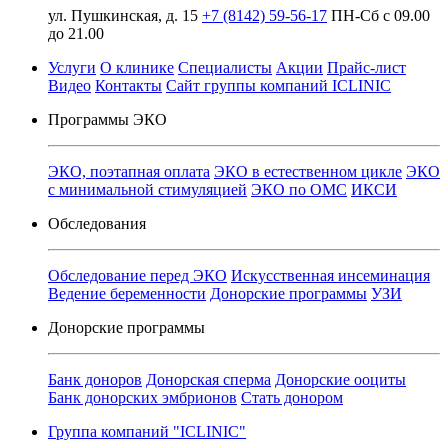
ул. Пушкинская, д. 15
+7 (8142) 59-56-17
ПН-Сб с 09.00
до 21.00
Услуги
О клинике
Специалисты
Акции
Прайс-лист
Видео
Контакты
Сайт группы компаний ICLINIC
Программы ЭКО
ЭКО, поэтапная оплата
ЭКО в естественном цикле
ЭКО
с минимальной стимуляцией
ЭКО по ОМС
ИКСИ
Обследования
Обследование перед ЭКО
Искусственная инсеминация
Ведение беременности
Донорские программы
УЗИ
Донорские программы
Банк доноров
Донорская сперма
Донорские ооциты
Банк донорских эмбрионов
Стать донором
Группа компаний "ICLINIC"