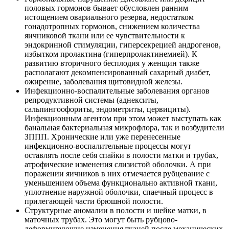
половых гормонов бывает обусловлен ранним
истощением овариального резерва, недостатком
гонадотропных гормонов, снижением количества
яичниковой ткани или ее чувствительности к
эндокринной стимуляции, гиперсекрецией андрогенов,
избытком пролактина (гиперпролактинемией). К
развитию вторичного бесплодия у женщин также
располагают декомпенсированный сахарный диабет,
ожирение, заболевания щитовидной железы.
Инфекционно-воспалительные заболевания органов
репродуктивной системы (аднекситы,
сальпингоофориты, эндометриты, цервициты).
Инфекционным агентом при этом может выступать как
банальная бактериальная микрофлора, так и возбудители
ЗППП. Хронические или уже перенесенные
инфекционно-воспалительные процессы могут
оставлять после себя спайки в полости матки и трубах,
атрофические изменения слизистой оболочки. А при
поражении яичников в них отмечается рубцевание с
уменьшением объема функционально активной ткани,
уплотнение наружной оболочки, спаечный процесс в
прилегающей части брюшной полости.
Структурные аномалии в полости и шейке матки, в
маточных трубах. Это могут быть рубцово-
деформирующие изменения тканей после механических