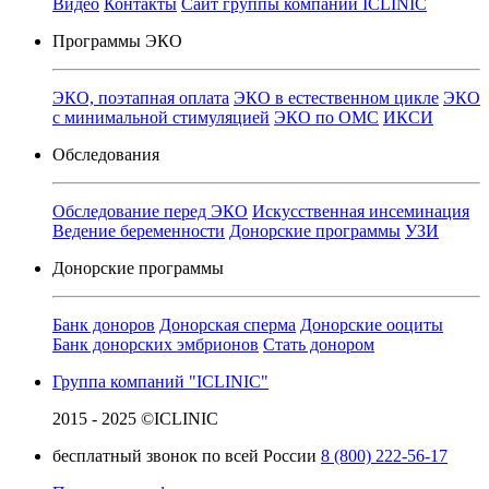
Видео
Контакты
Сайт группы компаний ICLINIC
Программы ЭКО
ЭКО, поэтапная оплата
ЭКО в естественном цикле
ЭКО
с минимальной стимуляцией
ЭКО по ОМС
ИКСИ
Обследования
Обследование перед ЭКО
Искусственная инсеминация
Ведение беременности
Донорские программы
УЗИ
Донорские программы
Банк доноров
Донорская сперма
Донорские ооциты
Банк донорских эмбрионов
Стать донором
Группа компаний "ICLINIC"
2015 - 2025 ©ICLINIC
бесплатный звонок по всей России
8 (800) 222-56-17