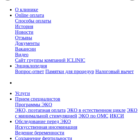
О клинике
Online оплата
Способы оплаты
История
Новости
Отзывы
Документы
Вакансии
Видео
Сайт группы компаний ICLINIC
Энциклопедия
Вопрос-ответ
Памятки для процедур
Налоговый вычет
Услуги
Прием специалистов
Программы ЭКО
ЭКО, поэтапная оплата
ЭКО в естественном цикле
ЭКО
с минимальной стимуляцией
ЭКО по ОМС
ИКСИ
Обследование перед ЭКО
Искусственная инсеминация
Ведение беременности
Сохранение фертильности