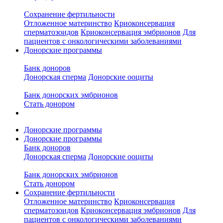
Сохранение фертильности
Отложенное материнство
Криоконсервация
сперматозоидов
Криоконсервация эмбрионов
Для
пациентов с онкологическими заболеваниями
Донорские программы
Банк доноров
Донорская сперма
Донорские ооциты
Банк донорских эмбрионов
Стать донором
Донорские программы
Донорские программы
Банк доноров
Донорская сперма
Донорские ооциты
Банк донорских эмбрионов
Стать донором
Сохранение фертильности
Отложенное материнство
Криоконсервация
сперматозоидов
Криоконсервация эмбрионов
Для
пациентов с онкологическими заболеваниями