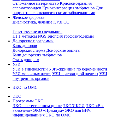
Отложенное материнство
Криоконсервация
сперматозоидов
Криоконсервация эмбрионов
Для
пациентов с онкологическими заболеваниями
Женское здоровье
Диагностика, лечение
КУЗГСС
Генетические исследования
ПГТ методом NGS
Биопсия трофоэктодермы
Донорские программы
Банк доноров
Донорская сперма
Донорские ооциты
Банк донорских эмбрионов
Стать донором
УЗИ
УЗИ в гинекологии
УЗИ-скрининг по беременности
УЗИ молочных желез
УЗИ щитовидной железы
УЗИ
внутренних органов
ЭКО по ОМС
ЭКО
Программы ЭКО
ЭКО в естественном цикле
ЭКО/ИКСИ
ЭКО «Все
включено»
ЭКО «Премиум»
ЭКО для ВИЧ-
инфицированных
ЭКО по ОМС