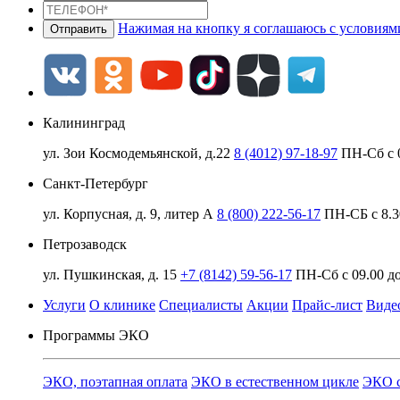
Нажимая на кнопку я соглашаюсь с условия
Калининград
ул. Зои Космодемьянской, д.22
8 (4012) 97-18-97
ПН-Сб с 0
Санкт-Петербург
ул. Корпусная, д. 9, литер А
8 (800) 222-56-17
ПН-СБ с 8.3
Петрозаводск
ул. Пушкинская, д. 15
+7 (8142) 59-56-17
ПН-Сб с 09.00 до
Услуги
О клинике
Специалисты
Акции
Прайс-лист
Виде
Программы ЭКО
ЭКО, поэтапная оплата
ЭКО в естественном цикле
ЭКО с