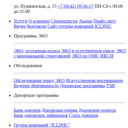
ул. Пушкинская, д. 15
+7 (8142) 59-56-17
ПН-Сб с 09.00
до 21.00
Услуги
О клинике
Специалисты
Акции
Прайс-лист
Видео
Контакты
Сайт группы компаний ICLINIC
Программы ЭКО
ЭКО, поэтапная оплата
ЭКО в естественном цикле
ЭКО
с минимальной стимуляцией
ЭКО по ОМС
ИКСИ
Обследования
Обследование перед ЭКО
Искусственная инсеминация
Ведение беременности
Донорские программы
УЗИ
Донорские программы
Банк доноров
Донорская сперма
Донорские ооциты
Банк донорских эмбрионов
Стать донором
Группа компаний "ICLINIC"