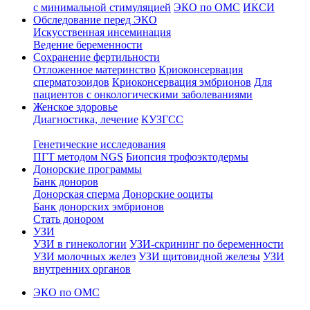
с минимальной стимуляцией
ЭКО по ОМС
ИКСИ
Обследование перед ЭКО
Искусственная инсеминация
Ведение беременности
Сохранение фертильности
Отложенное материнство
Криоконсервация
сперматозоидов
Криоконсервация эмбрионов
Для
пациентов с онкологическими заболеваниями
Женское здоровье
Диагностика, лечение
КУЗГСС
Генетические исследования
ПГТ методом NGS
Биопсия трофоэктодермы
Донорские программы
Банк доноров
Донорская сперма
Донорские ооциты
Банк донорских эмбрионов
Стать донором
УЗИ
УЗИ в гинекологии
УЗИ-скрининг по беременности
УЗИ молочных желез
УЗИ щитовидной железы
УЗИ
внутренних органов
ЭКО по ОМС