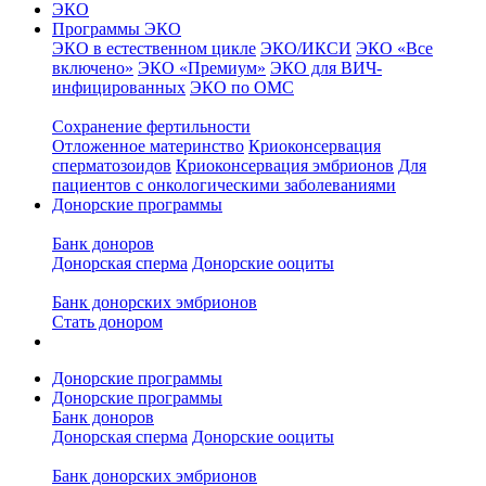
ЭКО
Программы ЭКО
ЭКО в естественном цикле
ЭКО/ИКСИ
ЭКО «Все
включено»
ЭКО «Премиум»
ЭКО для ВИЧ-
инфицированных
ЭКО по ОМС
Сохранение фертильности
Отложенное материнство
Криоконсервация
сперматозоидов
Криоконсервация эмбрионов
Для
пациентов с онкологическими заболеваниями
Донорские программы
Банк доноров
Донорская сперма
Донорские ооциты
Банк донорских эмбрионов
Стать донором
Донорские программы
Донорские программы
Банк доноров
Донорская сперма
Донорские ооциты
Банк донорских эмбрионов