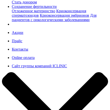
Стать донором
Сохранение фертильности
Отложенное материнство
Криоконсервация
сперматозоидов
Криоконсервация эмбрионов
Для
пациентов с онкологическими заболеваниями
Акции
Прайс
Контакты
Online оплата
Сайт группы компаний ICLINIC