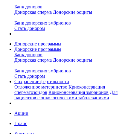
Банк доноров
Донорская сперма
Донорские ооциты
Банк донорских эмбрионов
Стать донором
Донорские программы
Донорские программы
Банк доноров
Донорская сперма
Донорские ооциты
Банк донорских эмбрионов
Стать донором
Сохранение фертильности
Отложенное материнство
Криоконсервация
сперматозоидов
Криоконсервация эмбрионов
Для
пациентов с онкологическими заболеваниями
Акции
Прайс
Контакты