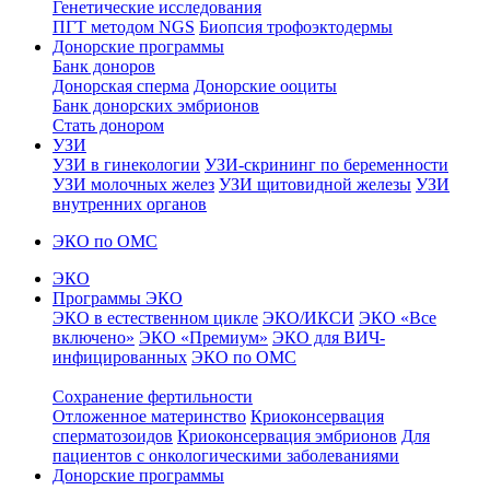
Генетические исследования
ПГТ методом NGS
Биопсия трофоэктодермы
Донорские программы
Банк доноров
Донорская сперма
Донорские ооциты
Банк донорских эмбрионов
Стать донором
УЗИ
УЗИ в гинекологии
УЗИ-скрининг по беременности
УЗИ молочных желез
УЗИ щитовидной железы
УЗИ
внутренних органов
ЭКО по ОМС
ЭКО
Программы ЭКО
ЭКО в естественном цикле
ЭКО/ИКСИ
ЭКО «Все
включено»
ЭКО «Премиум»
ЭКО для ВИЧ-
инфицированных
ЭКО по ОМС
Сохранение фертильности
Отложенное материнство
Криоконсервация
сперматозоидов
Криоконсервация эмбрионов
Для
пациентов с онкологическими заболеваниями
Донорские программы