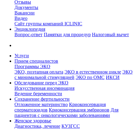
Отзывы
Документы
Вакансии
Видео
Сайт группы компаний ICLINIC
Энциклопедия
Вопрос-ответ
Памятки для процедур
Налоговый вычет
Услуги
Прием специалистов
Программы ЭКО
ЭКО, поэтапная оплата
ЭКО в естественном цикле
ЭКО
с минимальной стимуляцией
ЭКО по ОМС
ИКСИ
Обследование перед ЭКО
Искусственная инсеминация
Ведение беременности
Сохранение фертильности
Отложенное материнство
Криоконсервация
сперматозоидов
Криоконсервация эмбрионов
Для
пациентов с онкологическими заболеваниями
Женское здоровье
Диагностика, лечение
КУЗГСС