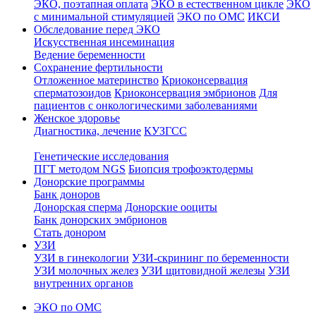
ЭКО, поэтапная оплата
ЭКО в естественном цикле
ЭКО
с минимальной стимуляцией
ЭКО по ОМС
ИКСИ
Обследование перед ЭКО
Искусственная инсеминация
Ведение беременности
Сохранение фертильности
Отложенное материнство
Криоконсервация
сперматозоидов
Криоконсервация эмбрионов
Для
пациентов с онкологическими заболеваниями
Женское здоровье
Диагностика, лечение
КУЗГСС
Генетические исследования
ПГТ методом NGS
Биопсия трофоэктодермы
Донорские программы
Банк доноров
Донорская сперма
Донорские ооциты
Банк донорских эмбрионов
Стать донором
УЗИ
УЗИ в гинекологии
УЗИ-скрининг по беременности
УЗИ молочных желез
УЗИ щитовидной железы
УЗИ
внутренних органов
ЭКО по ОМС