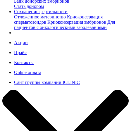
Банк донорских эмбрионов
Стать донором
Сохранение фертильности
Отложенное материнство
Криоконсервация
сперматозоидов
Криоконсервация эмбрионов
Для
пациентов с онкологическими заболеваниями
Акции
Прайс
Контакты
Online оплата
Сайт группы компаний ICLINIC