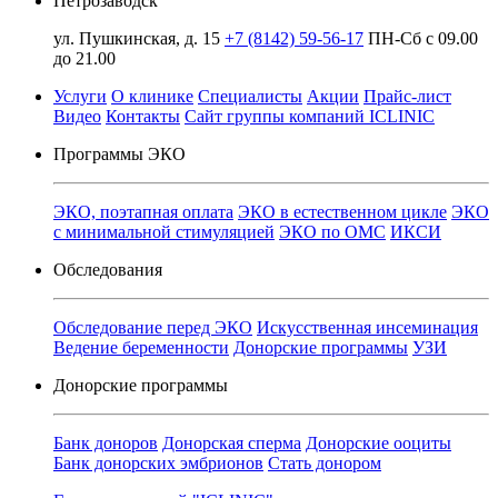
Петрозаводск
ул. Пушкинская, д. 15
+7 (8142) 59-56-17
ПН-Сб с 09.00
до 21.00
Услуги
О клинике
Специалисты
Акции
Прайс-лист
Видео
Контакты
Сайт группы компаний ICLINIC
Программы ЭКО
ЭКО, поэтапная оплата
ЭКО в естественном цикле
ЭКО
с минимальной стимуляцией
ЭКО по ОМС
ИКСИ
Обследования
Обследование перед ЭКО
Искусственная инсеминация
Ведение беременности
Донорские программы
УЗИ
Донорские программы
Банк доноров
Донорская сперма
Донорские ооциты
Банк донорских эмбрионов
Стать донором