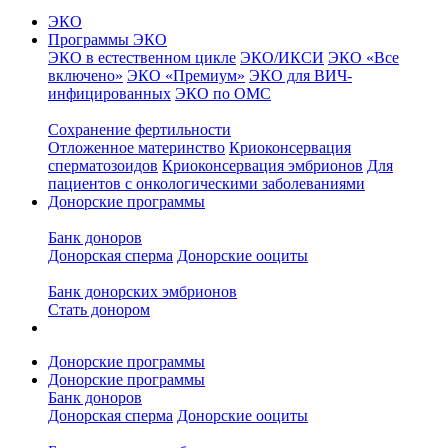
ЭКО
Программы ЭКО
ЭКО в естественном цикле
ЭКО/ИКСИ
ЭКО «Все
включено»
ЭКО «Премиум»
ЭКО для ВИЧ-
инфицированных
ЭКО по ОМС
Сохранение фертильности
Отложенное материнство
Криоконсервация
сперматозоидов
Криоконсервация эмбрионов
Для
пациентов с онкологическими заболеваниями
Донорские программы
Банк доноров
Донорская сперма
Донорские ооциты
Банк донорских эмбрионов
Стать донором
Донорские программы
Донорские программы
Банк доноров
Донорская сперма
Донорские ооциты