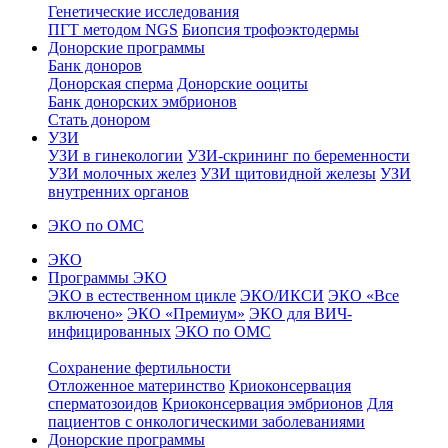
Генетические исследования
ПГТ методом NGS
Биопсия трофоэктодермы
Донорские программы
Банк доноров
Донорская сперма
Донорские ооциты
Банк донорских эмбрионов
Стать донором
УЗИ
УЗИ в гинекологии
УЗИ-скрининг по беременности
УЗИ молочных желез
УЗИ щитовидной железы
УЗИ
внутренних органов
ЭКО по ОМС
ЭКО
Программы ЭКО
ЭКО в естественном цикле
ЭКО/ИКСИ
ЭКО «Все
включено»
ЭКО «Премиум»
ЭКО для ВИЧ-
инфицированных
ЭКО по ОМС
Сохранение фертильности
Отложенное материнство
Криоконсервация
сперматозоидов
Криоконсервация эмбрионов
Для
пациентов с онкологическими заболеваниями
Донорские программы