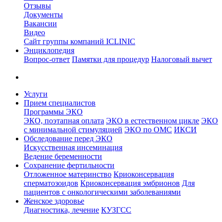
Отзывы
Документы
Вакансии
Видео
Сайт группы компаний ICLINIC
Энциклопедия
Вопрос-ответ
Памятки для процедур
Налоговый вычет
Услуги
Прием специалистов
Программы ЭКО
ЭКО, поэтапная оплата
ЭКО в естественном цикле
ЭКО
с минимальной стимуляцией
ЭКО по ОМС
ИКСИ
Обследование перед ЭКО
Искусственная инсеминация
Ведение беременности
Сохранение фертильности
Отложенное материнство
Криоконсервация
сперматозоидов
Криоконсервация эмбрионов
Для
пациентов с онкологическими заболеваниями
Женское здоровье
Диагностика, лечение
КУЗГСС