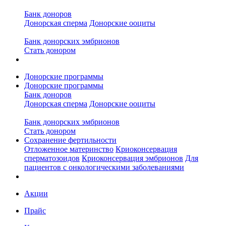
Банк доноров
Донорская сперма
Донорские ооциты
Банк донорских эмбрионов
Стать донором
Донорские программы
Донорские программы
Банк доноров
Донорская сперма
Донорские ооциты
Банк донорских эмбрионов
Стать донором
Сохранение фертильности
Отложенное материнство
Криоконсервация
сперматозоидов
Криоконсервация эмбрионов
Для
пациентов с онкологическими заболеваниями
Акции
Прайс