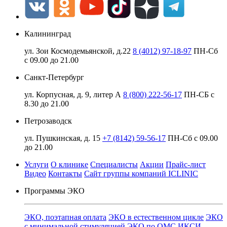
Калининград
ул. Зои Космодемьянской, д.22
8 (4012) 97-18-97
ПН-Сб
с 09.00 до 21.00
Санкт-Петербург
ул. Корпусная, д. 9, литер А
8 (800) 222-56-17
ПН-СБ с
8.30 до 21.00
Петрозаводск
ул. Пушкинская, д. 15
+7 (8142) 59-56-17
ПН-Сб с 09.00
до 21.00
Услуги
О клинике
Специалисты
Акции
Прайс-лист
Видео
Контакты
Сайт группы компаний ICLINIC
Программы ЭКО
ЭКО, поэтапная оплата
ЭКО в естественном цикле
ЭКО
с минимальной стимуляцией
ЭКО по ОМС
ИКСИ