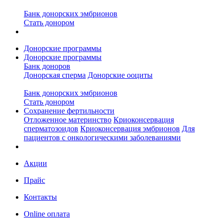
Банк донорских эмбрионов
Стать донором
Донорские программы
Донорские программы
Банк доноров
Донорская сперма
Донорские ооциты
Банк донорских эмбрионов
Стать донором
Сохранение фертильности
Отложенное материнство
Криоконсервация
сперматозоидов
Криоконсервация эмбрионов
Для
пациентов с онкологическими заболеваниями
Акции
Прайс
Контакты
Online оплата