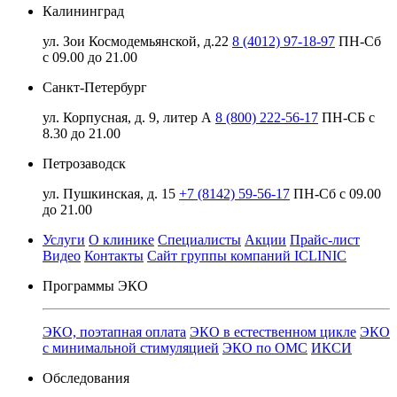
Калининград
ул. Зои Космодемьянской, д.22
8 (4012) 97-18-97
ПН-Сб
с 09.00 до 21.00
Санкт-Петербург
ул. Корпусная, д. 9, литер А
8 (800) 222-56-17
ПН-СБ с
8.30 до 21.00
Петрозаводск
ул. Пушкинская, д. 15
+7 (8142) 59-56-17
ПН-Сб с 09.00
до 21.00
Услуги
О клинике
Специалисты
Акции
Прайс-лист
Видео
Контакты
Сайт группы компаний ICLINIC
Программы ЭКО
ЭКО, поэтапная оплата
ЭКО в естественном цикле
ЭКО
с минимальной стимуляцией
ЭКО по ОМС
ИКСИ
Обследования