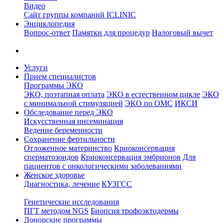
Видео
Сайт группы компаний ICLINIC
Энциклопедия
Вопрос-ответ
Памятки для процедур
Налоговый вычет
Услуги
Прием специалистов
Программы ЭКО
ЭКО, поэтапная оплата
ЭКО в естественном цикле
ЭКО
с минимальной стимуляцией
ЭКО по ОМС
ИКСИ
Обследование перед ЭКО
Искусственная инсеминация
Ведение беременности
Сохранение фертильности
Отложенное материнство
Криоконсервация
сперматозоидов
Криоконсервация эмбрионов
Для
пациентов с онкологическими заболеваниями
Женское здоровье
Диагностика, лечение
КУЗГСС
Генетические исследования
ПГТ методом NGS
Биопсия трофоэктодермы
Донорские программы