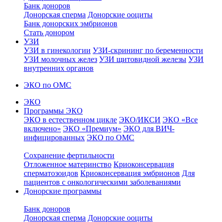
Банк доноров
Донорская сперма
Донорские ооциты
Банк донорских эмбрионов
Стать донором
УЗИ
УЗИ в гинекологии
УЗИ-скрининг по беременности
УЗИ молочных желез
УЗИ щитовидной железы
УЗИ
внутренних органов
ЭКО по ОМС
ЭКО
Программы ЭКО
ЭКО в естественном цикле
ЭКО/ИКСИ
ЭКО «Все
включено»
ЭКО «Премиум»
ЭКО для ВИЧ-
инфицированных
ЭКО по ОМС
Сохранение фертильности
Отложенное материнство
Криоконсервация
сперматозоидов
Криоконсервация эмбрионов
Для
пациентов с онкологическими заболеваниями
Донорские программы
Банк доноров
Донорская сперма
Донорские ооциты