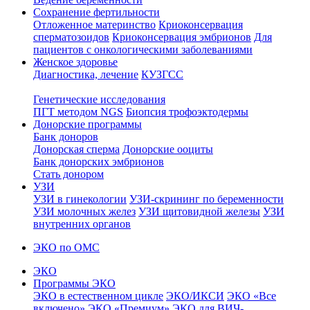
Сохранение фертильности
Отложенное материнство
Криоконсервация
сперматозоидов
Криоконсервация эмбрионов
Для
пациентов с онкологическими заболеваниями
Женское здоровье
Диагностика, лечение
КУЗГСС
Генетические исследования
ПГТ методом NGS
Биопсия трофоэктодермы
Донорские программы
Банк доноров
Донорская сперма
Донорские ооциты
Банк донорских эмбрионов
Стать донором
УЗИ
УЗИ в гинекологии
УЗИ-скрининг по беременности
УЗИ молочных желез
УЗИ щитовидной железы
УЗИ
внутренних органов
ЭКО по ОМС
ЭКО
Программы ЭКО
ЭКО в естественном цикле
ЭКО/ИКСИ
ЭКО «Все
включено»
ЭКО «Премиум»
ЭКО для ВИЧ-