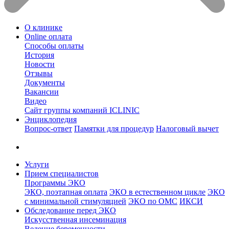
О клинике
Online оплата
Способы оплаты
История
Новости
Отзывы
Документы
Вакансии
Видео
Сайт группы компаний ICLINIC
Энциклопедия
Вопрос-ответ
Памятки для процедур
Налоговый вычет
Услуги
Прием специалистов
Программы ЭКО
ЭКО, поэтапная оплата
ЭКО в естественном цикле
ЭКО
с минимальной стимуляцией
ЭКО по ОМС
ИКСИ
Обследование перед ЭКО
Искусственная инсеминация
Ведение беременности