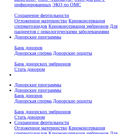
инфицированных
ЭКО по ОМС
Сохранение фертильности
Отложенное материнство
Криоконсервация
сперматозоидов
Криоконсервация эмбрионов
Для
пациентов с онкологическими заболеваниями
Донорские программы
Банк доноров
Донорская сперма
Донорские ооциты
Банк донорских эмбрионов
Стать донором
Донорские программы
Донорские программы
Банк доноров
Донорская сперма
Донорские ооциты
Банк донорских эмбрионов
Стать донором
Сохранение фертильности
Отложенное материнство
Криоконсервация
сперматозоидов
Криоконсервация эмбрионов
Для