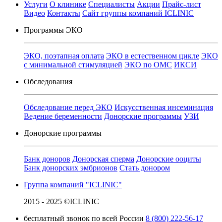
Услуги
О клинике
Специалисты
Акции
Прайс-лист
Видео
Контакты
Сайт группы компаний ICLINIC
Программы ЭКО
ЭКО, поэтапная оплата
ЭКО в естественном цикле
ЭКО
с минимальной стимуляцией
ЭКО по ОМС
ИКСИ
Обследования
Обследование перед ЭКО
Искусственная инсеминация
Ведение беременности
Донорские программы
УЗИ
Донорские программы
Банк доноров
Донорская сперма
Донорские ооциты
Банк донорских эмбрионов
Стать донором
Группа компаний "ICLINIC"
2015 - 2025 ©ICLINIC
бесплатный звонок по всей России
8 (800) 222-56-17