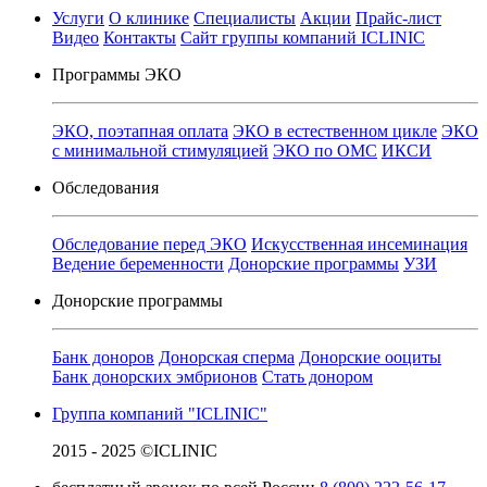
Услуги
О клинике
Специалисты
Акции
Прайс-лист
Видео
Контакты
Сайт группы компаний ICLINIC
Программы ЭКО
ЭКО, поэтапная оплата
ЭКО в естественном цикле
ЭКО
с минимальной стимуляцией
ЭКО по ОМС
ИКСИ
Обследования
Обследование перед ЭКО
Искусственная инсеминация
Ведение беременности
Донорские программы
УЗИ
Донорские программы
Банк доноров
Донорская сперма
Донорские ооциты
Банк донорских эмбрионов
Стать донором
Группа компаний "ICLINIC"
2015 - 2025 ©ICLINIC