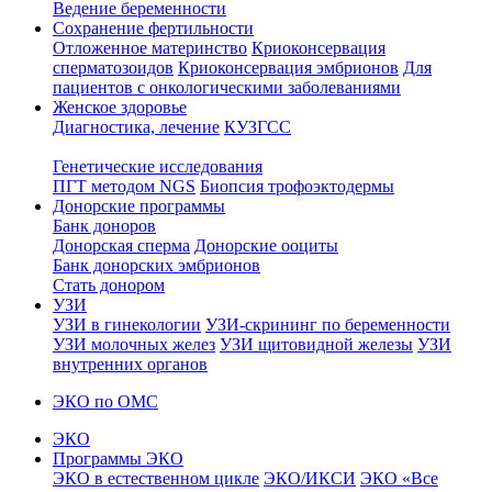
Ведение беременности
Сохранение фертильности
Отложенное материнство
Криоконсервация
сперматозоидов
Криоконсервация эмбрионов
Для
пациентов с онкологическими заболеваниями
Женское здоровье
Диагностика, лечение
КУЗГСС
Генетические исследования
ПГТ методом NGS
Биопсия трофоэктодермы
Донорские программы
Банк доноров
Донорская сперма
Донорские ооциты
Банк донорских эмбрионов
Стать донором
УЗИ
УЗИ в гинекологии
УЗИ-скрининг по беременности
УЗИ молочных желез
УЗИ щитовидной железы
УЗИ
внутренних органов
ЭКО по ОМС
ЭКО
Программы ЭКО
ЭКО в естественном цикле
ЭКО/ИКСИ
ЭКО «Все