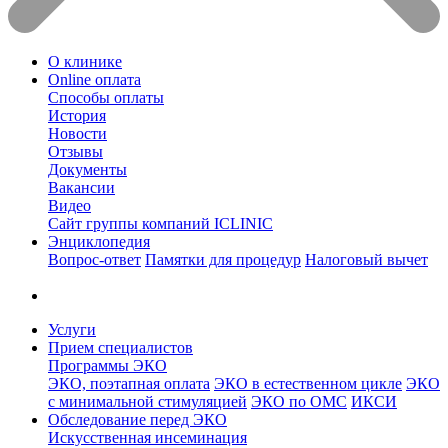
О клинике
Online оплата
Способы оплаты
История
Новости
Отзывы
Документы
Вакансии
Видео
Сайт группы компаний ICLINIC
Энциклопедия
Вопрос-ответ
Памятки для процедур
Налоговый вычет
Услуги
Прием специалистов
Программы ЭКО
ЭКО, поэтапная оплата
ЭКО в естественном цикле
ЭКО
с минимальной стимуляцией
ЭКО по ОМС
ИКСИ
Обследование перед ЭКО
Искусственная инсеминация