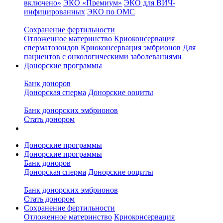
включено»
ЭКО «Премиум»
ЭКО для ВИЧ-
инфицированных
ЭКО по ОМС
Сохранение фертильности
Отложенное материнство
Криоконсервация
сперматозоидов
Криоконсервация эмбрионов
Для
пациентов с онкологическими заболеваниями
Донорские программы
Банк доноров
Донорская сперма
Донорские ооциты
Банк донорских эмбрионов
Стать донором
Донорские программы
Донорские программы
Банк доноров
Донорская сперма
Донорские ооциты
Банк донорских эмбрионов
Стать донором
Сохранение фертильности
Отложенное материнство
Криоконсервация