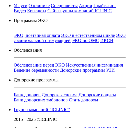
Услуги
О клинике
Специалисты
Акции
Прайс-лист
Видео
Контакты
Сайт группы компаний ICLINIC
Программы ЭКО
ЭКО, поэтапная оплата
ЭКО в естественном цикле
ЭКО
с минимальной стимуляцией
ЭКО по ОМС
ИКСИ
Обследования
Обследование перед ЭКО
Искусственная инсеминация
Ведение беременности
Донорские программы
УЗИ
Донорские программы
Банк доноров
Донорская сперма
Донорские ооциты
Банк донорских эмбрионов
Стать донором
Группа компаний "ICLINIC"
2015 - 2025 ©ICLINIC