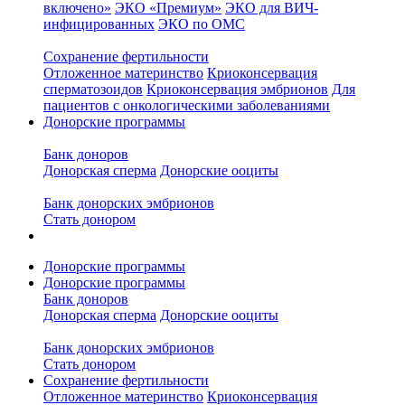
включено»
ЭКО «Премиум»
ЭКО для ВИЧ-
инфицированных
ЭКО по ОМС
Сохранение фертильности
Отложенное материнство
Криоконсервация
сперматозоидов
Криоконсервация эмбрионов
Для
пациентов с онкологическими заболеваниями
Донорские программы
Банк доноров
Донорская сперма
Донорские ооциты
Банк донорских эмбрионов
Стать донором
Донорские программы
Донорские программы
Банк доноров
Донорская сперма
Донорские ооциты
Банк донорских эмбрионов
Стать донором
Сохранение фертильности
Отложенное материнство
Криоконсервация