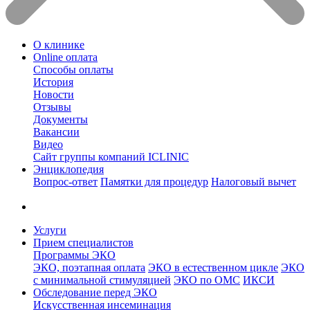
О клинике
Online оплата
Способы оплаты
История
Новости
Отзывы
Документы
Вакансии
Видео
Сайт группы компаний ICLINIC
Энциклопедия
Вопрос-ответ
Памятки для процедур
Налоговый вычет
Услуги
Прием специалистов
Программы ЭКО
ЭКО, поэтапная оплата
ЭКО в естественном цикле
ЭКО
с минимальной стимуляцией
ЭКО по ОМС
ИКСИ
Обследование перед ЭКО
Искусственная инсеминация