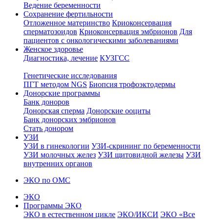
Ведение беременности
Сохранение фертильности
Отложенное материнство
Криоконсервация
сперматозоидов
Криоконсервация эмбрионов
Для
пациентов с онкологическими заболеваниями
Женское здоровье
Диагностика, лечение
КУЗГСС
Генетические исследования
ПГТ методом NGS
Биопсия трофоэктодермы
Донорские программы
Банк доноров
Донорская сперма
Донорские ооциты
Банк донорских эмбрионов
Стать донором
УЗИ
УЗИ в гинекологии
УЗИ-скрининг по беременности
УЗИ молочных желез
УЗИ щитовидной железы
УЗИ
внутренних органов
ЭКО по ОМС
ЭКО
Программы ЭКО
ЭКО в естественном цикле
ЭКО/ИКСИ
ЭКО «Все