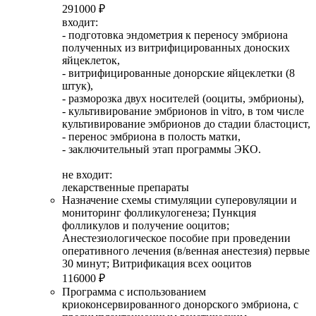
291000 ₽
входит:
- подготовка эндометрия к переносу эмбриона
полученных из витрифицированных доноских
яйцеклеток,
- витрифицированные донорские яйцеклетки (8
штук),
- разморозка двух носителей (ооциты, эмбрионы),
- культивирование эмбрионов in vitro, в том числе
культивирование эмбрионов до стадии бластоцист,
- перенос эмбриона в полость матки,
- заключительный этап программы ЭКО.
не входит:
лекарственные препараты
Назначение схемы стимуляции суперовуляции и
мониторинг фолликулогенеза; Пункция
фолликулов и получение ооцитов;
Анестезиологическое пособие при проведении
оперативного лечения (в/венная анестезия) первые
30 минут; Витрификация всех ооцитов
116000 ₽
Программа с использованием
криоконсервированного донорского эмбриона, с