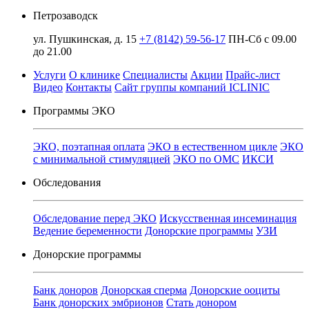
Петрозаводск
ул. Пушкинская, д. 15
+7 (8142) 59-56-17
ПН-Сб с 09.00
до 21.00
Услуги
О клинике
Специалисты
Акции
Прайс-лист
Видео
Контакты
Сайт группы компаний ICLINIC
Программы ЭКО
ЭКО, поэтапная оплата
ЭКО в естественном цикле
ЭКО
с минимальной стимуляцией
ЭКО по ОМС
ИКСИ
Обследования
Обследование перед ЭКО
Искусственная инсеминация
Ведение беременности
Донорские программы
УЗИ
Донорские программы
Банк доноров
Донорская сперма
Донорские ооциты
Банк донорских эмбрионов
Стать донором