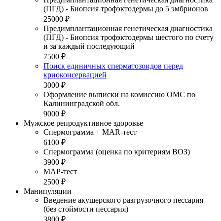
(ПГД) - Биопсия трофэктодермы до 5 эмбрионов
25000 ₽
Предимплантационная генетическая диагностика
(ПГД) - Биопсия трофэктодермы шестого по счету
и за каждый последующий
7500 ₽
Поиск единичных сперматозоидов перед
криоконсервацией
3000 ₽
Оформление выписки на комиссию ОМС по
Калининградской обл.
9000 ₽
Мужское репродуктивное здоровье
Спермограмма + MAR-тест
6100 ₽
Спермограмма (оценка по критериям ВОЗ)
3900 ₽
МАР-тест
2500 ₽
Манипуляции
Введение акушерского разгрузочного пессария
(без стоймости пессария)
3800 ₽