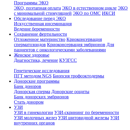
Программы ЭКО
ЭКО, поэтапная оплата
ЭКО в естественном цикле
ЭКО
с минимальной стимуляцией
ЭКО по ОМС
ИКСИ
Обследование перед ЭКО
Искусственная инсеминация
Ведение беременности
Сохранение фертильности
Отложенное материнство
Криоконсервация
сперматозоидов
Криоконсервация эмбрионов
Для
пациентов с онкологическими заболеваниями
Женское здоровье
Диагностика, лечение
КУЗГСС
Генетические исследования
ПГТ методом NGS
Биопсия трофоэктодермы
Донорские программы
Банк доноров
Донорская сперма
Донорские ооциты
Банк донорских эмбрионов
Стать донором
УЗИ
УЗИ в гинекологии
УЗИ-скрининг по беременности
УЗИ молочных желез
УЗИ щитовидной железы
УЗИ
внутренних органов