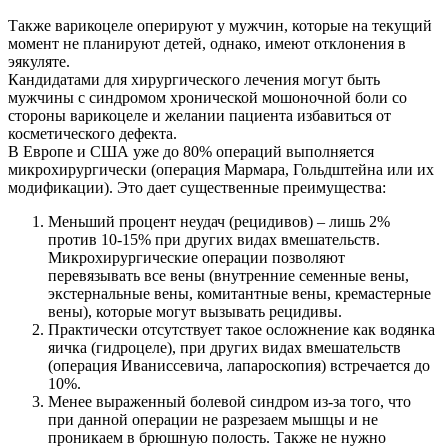
⠀
Также варикоцеле оперируют у мужчин, которые на текущий
момент не планируют детей, однако, имеют отклонения в
эякуляте.
Кандидатами для хирургического лечения могут быть
мужчины с синдромом хронической мошоночной боли со
стороны варикоцеле и желании пациента избавиться от
косметического дефекта.
В Европе и США уже до 80% операций выполняется
микрохирургически (операция Мармара, Гольдштейна или их
модификации). Это дает существенные преимущества:
Меньший процент неудач (рецидивов) – лишь 2%
против 10-15% при других видах вмешательств.
Микрохирургические операции позволяют
перевязывать все вены (внутренние семенные вены,
экстернальные вены, комитантные вены, кремастерные
вены), которые могут вызывать рецидивы.
Практически отсутствует такое осложнение как водянка
яичка (гидроцеле), при других видах вмешательств
(операция Иваниссевича, лапароскопия) встречается до
10%.
Менее выраженный болевой синдром из-за того, что
при данной операции не разрезаем мышцы и не
проникаем в брюшную полость. Также не нужно