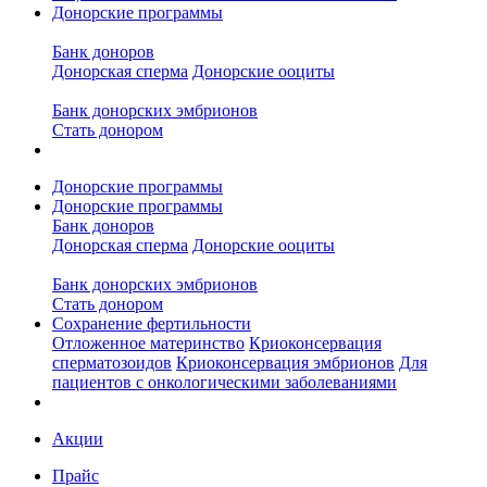
Донорские программы
Банк доноров
Донорская сперма
Донорские ооциты
Банк донорских эмбрионов
Стать донором
Донорские программы
Донорские программы
Банк доноров
Донорская сперма
Донорские ооциты
Банк донорских эмбрионов
Стать донором
Сохранение фертильности
Отложенное материнство
Криоконсервация
сперматозоидов
Криоконсервация эмбрионов
Для
пациентов с онкологическими заболеваниями
Акции
Прайс