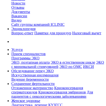
Новости
Отзывы
Документы
Вакансии
Видео
Сайт группы компаний ICLINIC
Энциклопедия
Вопрос-ответ
Памятки для процедур
Налоговый вычет
Услуги
Прием специалистов
Программы ЭКО
ЭКО, поэтапная оплата
ЭКО в естественном цикле
ЭКО
с минимальной стимуляцией
ЭКО по ОМС
ИКСИ
Обследование перед ЭКО
Искусственная инсеминация
Ведение беременности
Сохранение фертильности
Отложенное материнство
Криоконсервация
сперматозоидов
Криоконсервация эмбрионов
Для
пациентов с онкологическими заболеваниями
Женское здоровье
Диагностика, лечение
КУЗГСС