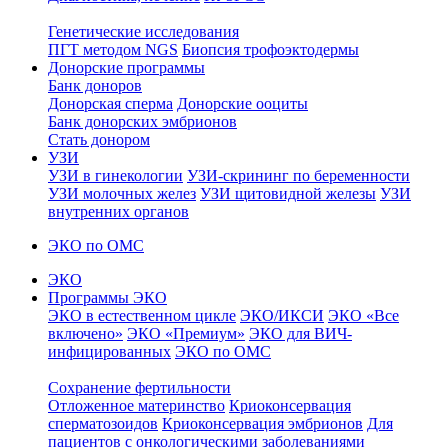
Генетические исследования
ПГТ методом NGS
Биопсия трофоэктодермы
Донорские программы
Банк доноров
Донорская сперма
Донорские ооциты
Банк донорских эмбрионов
Стать донором
УЗИ
УЗИ в гинекологии
УЗИ-скрининг по беременности
УЗИ молочных желез
УЗИ щитовидной железы
УЗИ
внутренних органов
ЭКО по ОМС
ЭКО
Программы ЭКО
ЭКО в естественном цикле
ЭКО/ИКСИ
ЭКО «Все
включено»
ЭКО «Премиум»
ЭКО для ВИЧ-
инфицированных
ЭКО по ОМС
Сохранение фертильности
Отложенное материнство
Криоконсервация
сперматозоидов
Криоконсервация эмбрионов
Для
пациентов с онкологическими заболеваниями