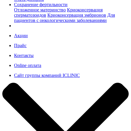
Сохранение фертильности
Отложенное материнство
Криоконсервация
сперматозоидов
Криоконсервация эмбрионов
Для
пациентов с онкологическими заболеваниями
Акции
Прайс
Контакты
Online оплата
Сайт группы компаний ICLINIC