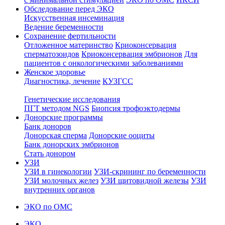
Обследование перед ЭКО
Искусственная инсеминация
Ведение беременности
Сохранение фертильности
Отложенное материнство
Криоконсервация
сперматозоидов
Криоконсервация эмбрионов
Для
пациентов с онкологическими заболеваниями
Женское здоровье
Диагностика, лечение
КУЗГСС
Генетические исследования
ПГТ методом NGS
Биопсия трофоэктодермы
Донорские программы
Банк доноров
Донорская сперма
Донорские ооциты
Банк донорских эмбрионов
Стать донором
УЗИ
УЗИ в гинекологии
УЗИ-скрининг по беременности
УЗИ молочных желез
УЗИ щитовидной железы
УЗИ
внутренних органов
ЭКО по ОМС
ЭКО