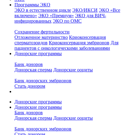
Программы ЭКО
ЭКО в естественном цикле
ЭКО/ИКСИ
ЭКО «Все
включено»
ЭКО «Премиум»
ЭКО для ВИЧ-
инфицированных
ЭКО по ОМС
Сохранение фертильности
Отложенное материнство
Криоконсервация
сперматозоидов
Криоконсервация эмбрионов
Для
пациентов с онкологическими заболеваниями
Донорские программы
Банк доноров
Донорская сперма
Донорские ооциты
Банк донорских эмбрионов
Стать донором
Донорские программы
Донорские программы
Банк доноров
Донорская сперма
Донорские ооциты
Банк донорских эмбрионов
Стать донором