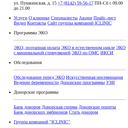
ул. Пушкинская, д. 15
+7 (8142) 59-56-17
ПН-Сб с 09.00
до 21.00
Услуги
О клинике
Специалисты
Акции
Прайс-лист
Видео
Контакты
Сайт группы компаний ICLINIC
Программы ЭКО
ЭКО, поэтапная оплата
ЭКО в естественном цикле
ЭКО
с минимальной стимуляцией
ЭКО по ОМС
ИКСИ
Обследования
Обследование перед ЭКО
Искусственная инсеминация
Ведение беременности
Донорские программы
УЗИ
Донорские программы
Банк доноров
Донорская сперма
Донорские ооциты
Банк донорских эмбрионов
Стать донором
Группа компаний "ICLINIC"